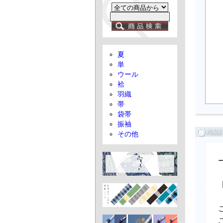
夏
単
ウール
袷
羽織
帯
袋帯
振袖
その他