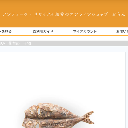
SUU- 帯留め 干物