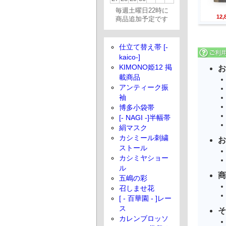
毎週土曜日22時に
12
商品追加予定です
仕立て替え帯 [-
kaico-]
KIMONO姫12 掲
お
載商品
アンティーク振
袖
博多小袋帯
[- NAGI -]半幅帯
絹マスク
カシミール刺繍
お
ストール
カシミヤショー
ル
商
五嶋の彩
召しませ花
[ - 百華園 - ]レー
ス
そ
カレンブロッソ