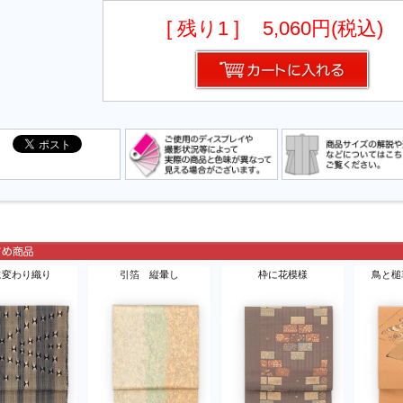
[ 残り1 ]
5,060円(税込)
に変わり織り
引箔 縦暈し
枠に花模様
鳥と槌