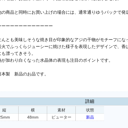
他の商品と同時にお買い上げの場合には、通常通りゆうパックで発
ーーーーーーーーーーーーー
なんとも美味しそうな焼き目が印象的なアジの干物がモチーフにな
炭火でふっくらジューシーに焼けた様子を表現したデザインで、香
にも漂ってきそう。
熱が加わり白くなった水晶体の表現も注目のポイントです。
日本製 新品のお品です。
詳細
縦
横
素材
状態
25mm
48mm
ピューター
新品