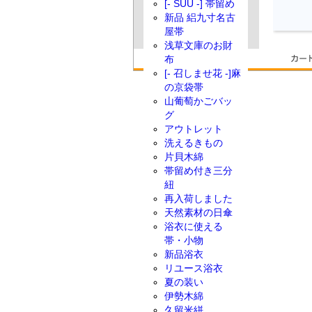
[- SUU -] 帯留め
新品 絽九寸名古
屋帯
浅草文庫のお財
布
[- 召しませ花 -]麻
の京袋帯
山葡萄かごバッ
グ
アウトレット
洗えるきもの
片貝木綿
帯留め付き三分
紐
再入荷しました
天然素材の日傘
浴衣に使える
帯・小物
新品浴衣
リユース浴衣
夏の装い
伊勢木綿
久留米絣