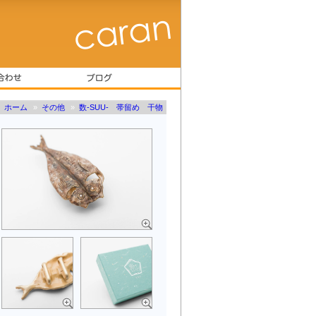
ホーム
»
その他
»
数-SUU- 帯留め 干物