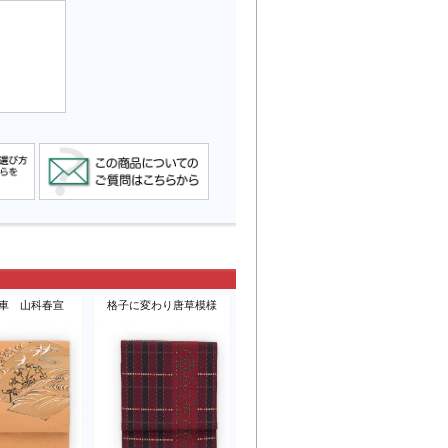
車 山科春宣
格子に変わり唐草模様