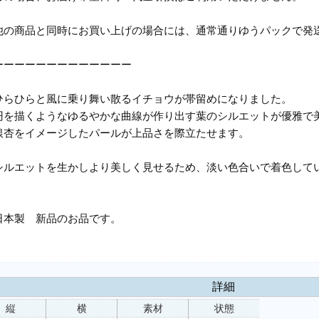
他の商品と同時にお買い上げの場合には、通常通りゆうパックで発
ーーーーーーーーーーーーー
ひらひらと風に乗り舞い散るイチョウが帯留めになりました。
円を描くようなゆるやかな曲線が作り出す葉のシルエットが優雅で
銀杏をイメージしたパールが上品さを際立たせます。
シルエットを生かしより美しく見せるため、淡い色合いで着色して
日本製 新品のお品です。
詳細
縦
横
素材
状態