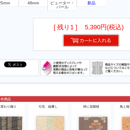
25mm
48mm
ピューター・
新品
パール
[ 残り1 ]
5,390円(税込)
に変わり織り
引箔 縦暈し
枠に花模様
鳥と槌