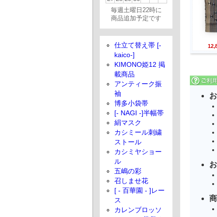
毎週土曜日22時に
商品追加予定です
仕立て替え帯 [-
12
kaico-]
KIMONO姫12 掲
載商品
アンティーク振
袖
お
博多小袋帯
[- NAGI -]半幅帯
絹マスク
カシミール刺繍
ストール
カシミヤショー
ル
お
五嶋の彩
召しませ花
[ - 百華園 - ]レー
商
ス
カレンブロッソ