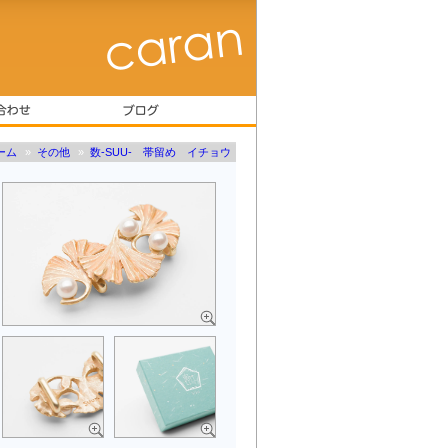
ーム
»
その他
»
数-SUU- 帯留め イチョウ