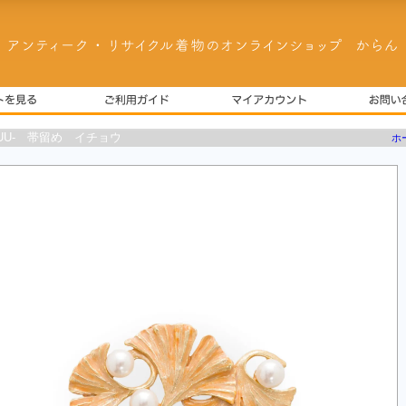
SUU- 帯留め イチョウ
ホ