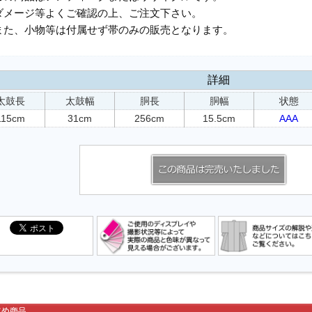
ダメージ等よくご確認の上、ご注文下さい。
また、小物等は付属せず帯のみの販売となります。
詳細
太鼓長
太鼓幅
胴長
胴幅
状態
115cm
31cm
256cm
15.5cm
AAA