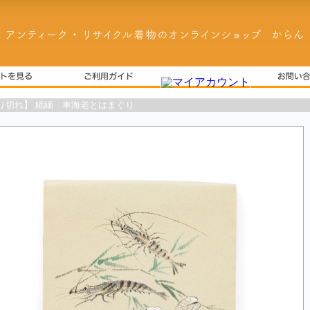
り切れ】 縮緬 車海老とはまぐり