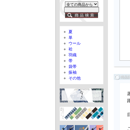
夏
単
ウール
袷
羽織
帯
袋帯
振袖
その他