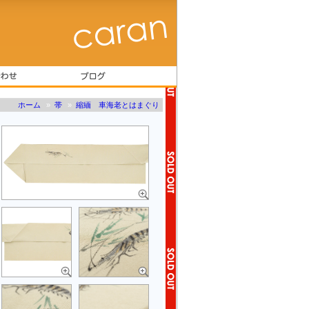
ホーム
»
帯
»
縮緬 車海老とはまぐり