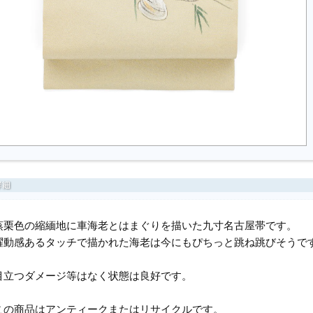
蒸栗色の縮緬地に車海老とはまぐりを描いた九寸名古屋帯です。
躍動感あるタッチで描かれた海老は今にもぴちっと跳ね跳びそうで
目立つダメージ等はなく状態は良好です。
この商品はアンティークまたはリサイクルです。