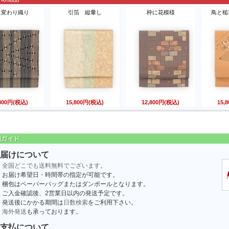
に変わり織り
引箔 縦暈し
枠に花模様
鳥と槌
,800円(税込)
15,800円(税込)
12,800円(税込)
15,
届けについて
全国どこでも送料無料でございます。
お届け希望日・時間帯の指定が可能です。
梱包はペーパーバッグまたはダンボールとなります。
ご入金確認後、2営業日以内の発送予定です。
発送後にかかる期間は
日数検索
をご利用下さい。
海外発送
も承っております。
支払について