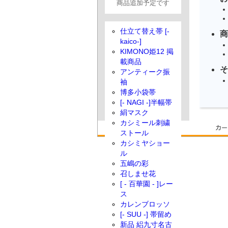
商品追加予定です
仕立て替え帯 [-
商
kaico-]
KIMONO姫12 掲
載商品
そ
アンティーク振
袖
博多小袋帯
[- NAGI -]半幅帯
絹マスク
カシミール刺繍
ストール
カシミヤショー
ル
五嶋の彩
召しませ花
[ - 百華園 - ]レー
ス
カレンブロッソ
[- SUU -] 帯留め
新品 絽九寸名古