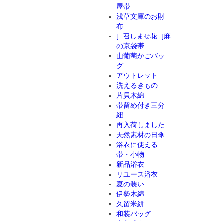
屋帯
浅草文庫のお財
布
[- 召しませ花 -]麻
の京袋帯
山葡萄かごバッ
グ
アウトレット
洗えるきもの
片貝木綿
帯留め付き三分
紐
再入荷しました
天然素材の日傘
浴衣に使える
帯・小物
新品浴衣
リユース浴衣
夏の装い
伊勢木綿
久留米絣
和装バッグ