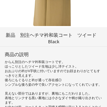
新品 別注ヘチマ衿和装コート ツイード
Black
商品の説明
からん別注のヘチマ衿和装コートです。
ほっこりとしたツイード生地は少し洋テイスト。
おおぶりの衿がV字状に付いていますのでお顔まわりがとてもす
っきりと見えます。
後ろにもぐるりと衿が通って存在感◎
シンプルな後ろ姿の中で良いアクセントになってくれています。
見えない部分ではありますが、裏地にもこだわりました。
表地とリンクする黒い裏地には小さなダイヤ柄が織り出されてい
ます。
お出かけ前、コートをさっと羽織る瞬間に目に入るとなんとなく