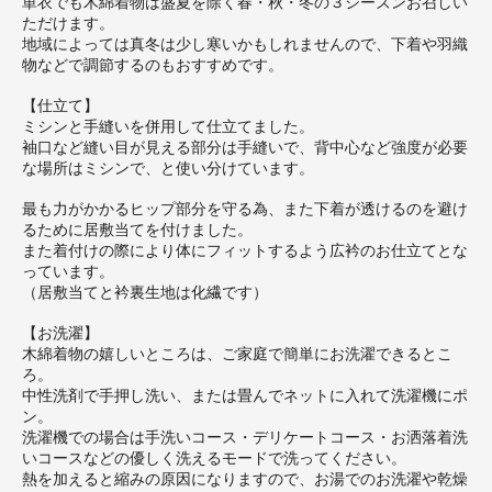
単衣でも木綿着物は盛夏を除く春・秋・冬の３シーズンお召しい
ただけます。
地域によっては真冬は少し寒いかもしれませんので、下着や羽織
物などで調節するのもおすすめです。
【仕立て】
ミシンと手縫いを併用して仕立てました。
袖口など縫い目が見える部分は手縫いで、背中心など強度が必要
な場所はミシンで、と使い分けています。
最も力がかかるヒップ部分を守る為、また下着が透けるのを避け
るために居敷当てを付けました。
また着付けの際により体にフィットするよう広衿のお仕立てとな
っています。
（居敷当てと衿裏生地は化繊です）
【お洗濯】
木綿着物の嬉しいところは、ご家庭で簡単にお洗濯できるとこ
ろ。
中性洗剤で手押し洗い、または畳んでネットに入れて洗濯機にポ
ン。
洗濯機での場合は手洗いコース・デリケートコース・お洒落着洗
いコースなどの優しく洗えるモードで洗ってください。
熱を加えると縮みの原因になりますので、お湯でのお洗濯や乾燥