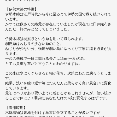
【伊勢木綿の特徴】
伊勢木綿は江戸時代から今に至るまで伊勢の国で織り続けられて
います。
かつては数多くの織元が存在していましたが現在では臼井織布さ
んただ一軒のみとなってしまいました。
伊勢木綿は弱撚糸という糸を用いて織られます。
弱撚糸はねじりの少ない糸のこと。
ねじりが少ない分、強度が弱い為にゆっくり丁寧に織る必要があ
ります。
一台の機械で一日に織れる長さは13ｍ(一反)のみ。
とても貴重な布だと言うことがわかりますね。
この糸は水にくぐらせると糊が落ち、次第にわたに戻ろうとしま
す。
結果、洗いを繰り返す毎にだんだんと柔らかく良い風合いに変化
していきます。
最初はハリがあり硬いように感じるかもしれませんが、使い続け
ることで体によく馴染むあなただけの1枚に変化するはずです。
【着用時期】
木綿着物は裏地を付けず単衣に仕立てることが多いですが