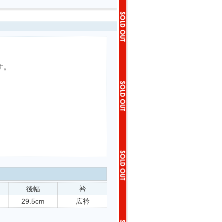
す。
後幅
衿
29.5cm
広衿