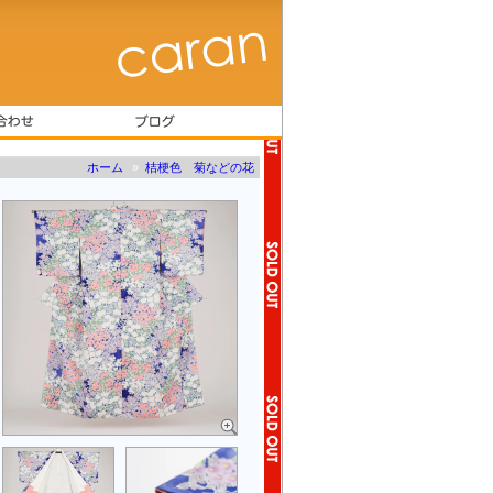
ホーム
»
桔梗色 菊などの花