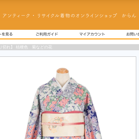
り切れ】 桔梗色 菊などの花