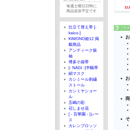
毎週土曜日22時に
12
商品追加予定です
仕立て替え帯 [-
kaico-]
お
KIMONO姫12 掲
載商品
アンティーク振
袖
博多小袋帯
[- NAGI -]半幅帯
絹マスク
お
カシミール刺繍
ストール
カシミヤショー
ル
商
五嶋の彩
召しませ花
[ - 百華園 - ]レー
そ
ス
カレンブロッソ