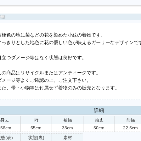
桔梗色の地に菊などの花を染めた小紋の着物です。
すっきりとした地色に花の優しい色が映えるガーリーなデザインで
目立つダメージ等はなく状態は良好です。
この商品はリサイクルまたはアンティークです。
ダメージ等よくご確認の上、ご注文下さい。
また、帯・小物等は付属せず着物のみの販売となります。
詳細
身丈
裄
袖幅
袖丈
前幅
156cm
65cm
33cm
50cm
22.5cm
態(表)
状態(裏)
素材