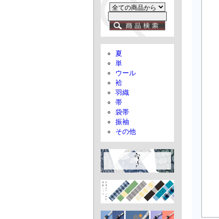
夏
単
ウール
袷
羽織
帯
袋帯
振袖
その他