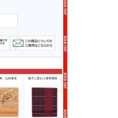
車 山科春宣
格子に変わり唐草模様