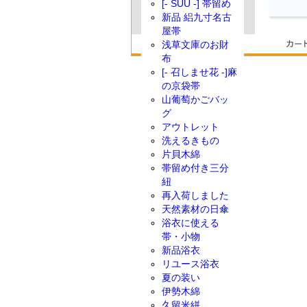
[- SUU -] 帯留め
新品 絽九寸名古
屋帯
浅草文庫のお財
布
[- 召しませ花 -]麻
の京袋帯
山葡萄かごバッ
グ
アウトレット
洗えるきもの
片貝木綿
帯留め付き三分
紐
再入荷しました
天然素材の日傘
浴衣に使える
帯・小物
新品浴衣
リユース浴衣
夏の装い
伊勢木綿
久留米絣