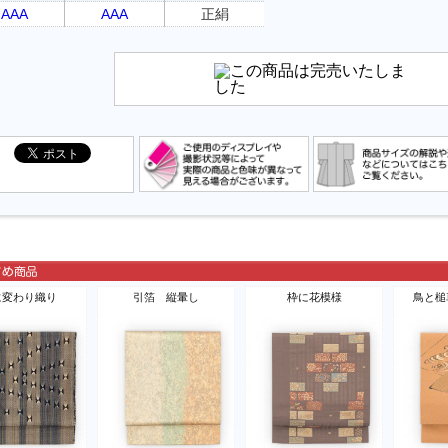
AAA
AAA
正絹
に変わり織り
引箔 縦暈し
枠に花模様
鳥と槌