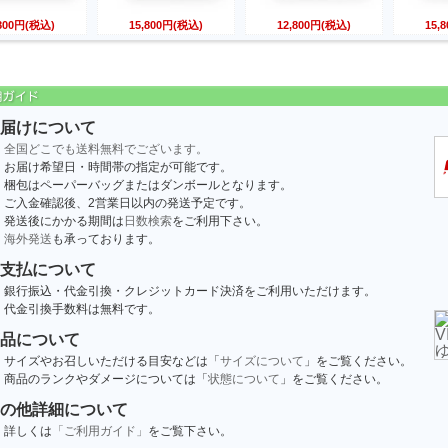
,800円(税込)
15,800円(税込)
12,800円(税込)
15,
届けについて
全国どこでも送料無料でございます。
お届け希望日・時間帯の指定が可能です。
梱包はペーパーバッグまたはダンボールとなります。
ご入金確認後、2営業日以内の発送予定です。
発送後にかかる期間は
日数検索
をご利用下さい。
海外発送
も承っております。
支払について
銀行振込・代金引換・クレジットカード決済をご利用いただけます。
代金引換手数料は無料です。
品について
サイズやお召しいただける目安などは「
サイズについて
」をご覧ください。
商品のランクやダメージについては「
状態について
」をご覧ください。
の他詳細について
詳しくは
「ご利用ガイド」
をご覧下さい。