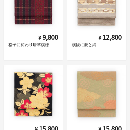
9,800
12,800
¥
¥
格子に変わり唐草模様
横段に菱と縞
15,800
15,800
¥
¥