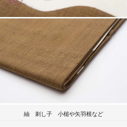
紬 刺し子 小槌や矢羽根など