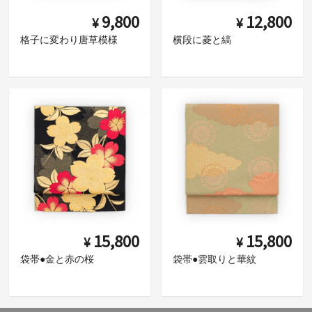
9,800
12,800
¥
¥
格子に変わり唐草模様
横段に菱と縞
15,800
15,800
¥
¥
袋帯●金と赤の桜
袋帯●雲取りと華紋