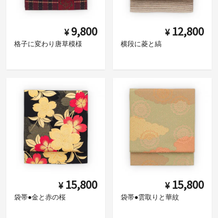
9,800
12,800
¥
¥
格子に変わり唐草模様
横段に菱と縞
15,800
15,800
¥
¥
袋帯●金と赤の桜
袋帯●雲取りと華紋