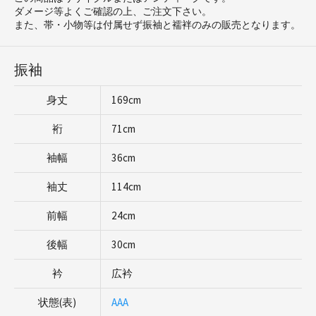
ダメージ等よくご確認の上、ご注文下さい。
また、帯・小物等は付属せず振袖と襦袢のみの販売となります。
振袖
身丈
169cm
裄
71cm
袖幅
36cm
袖丈
114cm
前幅
24cm
後幅
30cm
衿
広衿
状態(表)
AAA