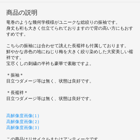
商品の説明
竜巻のような幾何学模様がユニークな総絞りの振袖です。
身丈も裄も大きく仕立てられておりますので背の高い方にもおす
すめです。
こちらの振袖には合わせて誂えた長襦袢も付属しております。
鮮やかな赤色の地にねじり梅を大きく絞り染めした大変美しい襦
袢です。
宝尽くしの刺繍の半衿も豪華で素敵ですよ。
＊振袖＊
目立つダメージ等は無く、状態は良好です。
＊長襦袢＊
目立つダメージ等は無く、状態は良好です。
高解像度画像( 1 )
高解像度画像( 2 )
高解像度画像( 3 )
この商品はリサイクルまたはアンティークです。