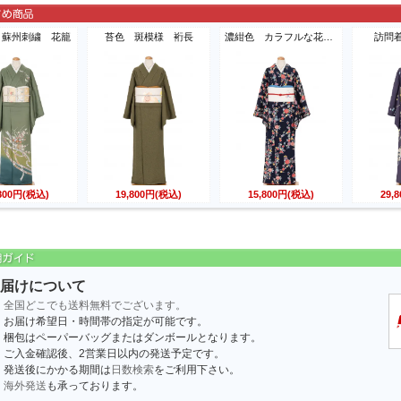
 蘇州刺繍 花籠
苔色 斑模様 裄長
濃紺色 カラフルな花模様
訪問
,800円(税込)
19,800円(税込)
15,800円(税込)
29,
届けについて
全国どこでも送料無料でございます。
お届け希望日・時間帯の指定が可能です。
梱包はペーパーバッグまたはダンボールとなります。
ご入金確認後、2営業日以内の発送予定です。
発送後にかかる期間は
日数検索
をご利用下さい。
海外発送
も承っております。