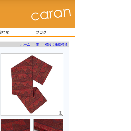
ホーム
»
帯
»
横段に曲線模様