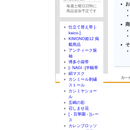
お
毎週土曜日22時に
商品追加予定です
商
仕立て替え帯 [-
kaico-]
KIMONO姫12 掲
そ
載商品
アンティーク振
袖
博多小袋帯
[- NAGI -]半幅帯
絹マスク
カシミール刺繍
ストール
カシミヤショー
ル
五嶋の彩
召しませ花
[ - 百華園 - ]レー
ス
カレンブロッソ