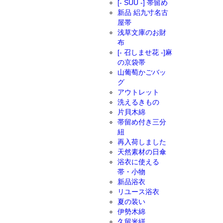
[- SUU -] 帯留め
新品 絽九寸名古
屋帯
浅草文庫のお財
布
[- 召しませ花 -]麻
の京袋帯
山葡萄かごバッ
グ
アウトレット
洗えるきもの
片貝木綿
帯留め付き三分
紐
再入荷しました
天然素材の日傘
浴衣に使える
帯・小物
新品浴衣
リユース浴衣
夏の装い
伊勢木綿
久留米絣