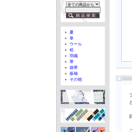
夏
単
ウール
袷
羽織
帯
袋帯
振袖
その他