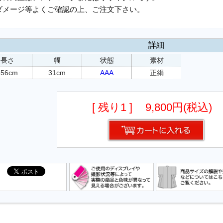
ダメージ等よくご確認の上、ご注文下さい。
詳細
長さ
幅
状態
素材
356cm
31cm
AAA
正絹
[ 残り1 ]
9,800円(税込)