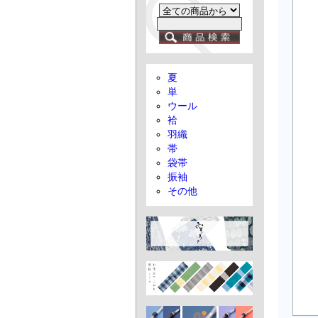
夏
単
ウール
袷
羽織
帯
袋帯
振袖
その他