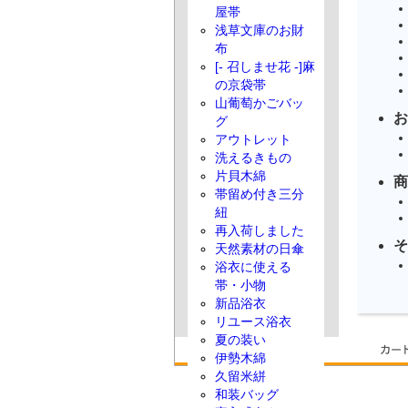
屋帯
浅草文庫のお財
布
[- 召しませ花 -]麻
の京袋帯
山葡萄かごバッ
お
グ
アウトレット
洗えるきもの
片貝木綿
商
帯留め付き三分
紐
再入荷しました
そ
天然素材の日傘
浴衣に使える
帯・小物
新品浴衣
リユース浴衣
夏の装い
伊勢木綿
久留米絣
和装バッグ