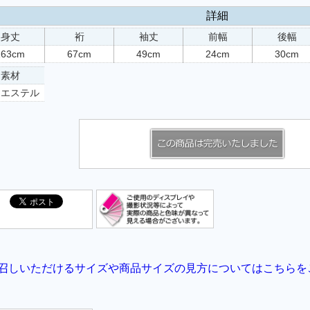
詳細
身丈
裄
袖丈
前幅
後幅
163cm
67cm
49cm
24cm
30cm
素材
リエステル