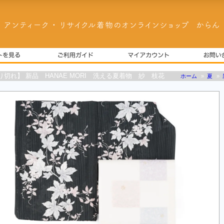
り切れ】 新品 HANAE MORI 洗える夏着物 紗 枝花
ホーム
»
夏
»