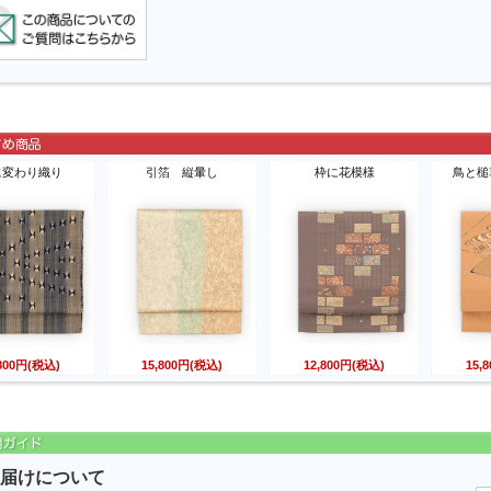
に変わり織り
引箔 縦暈し
枠に花模様
鳥と槌
,800円(税込)
15,800円(税込)
12,800円(税込)
15,
届けについて