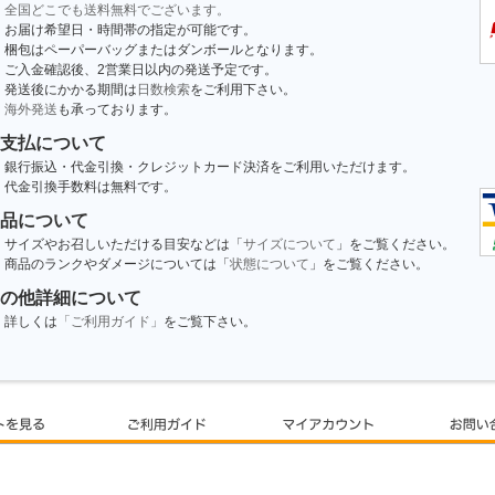
全国どこでも送料無料でございます。
お届け希望日・時間帯の指定が可能です。
梱包はペーパーバッグまたはダンボールとなります。
ご入金確認後、2営業日以内の発送予定です。
発送後にかかる期間は
日数検索
をご利用下さい。
海外発送
も承っております。
支払について
銀行振込・代金引換・クレジットカード決済をご利用いただけます。
代金引換手数料は無料です。
品について
サイズやお召しいただける目安などは「
サイズについて
」をご覧ください。
商品のランクやダメージについては「
状態について
」をご覧ください。
の他詳細について
詳しくは
「ご利用ガイド」
をご覧下さい。