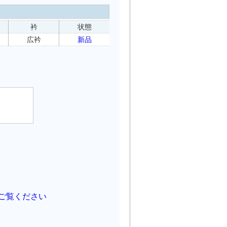
衿
状態
広衿
新品