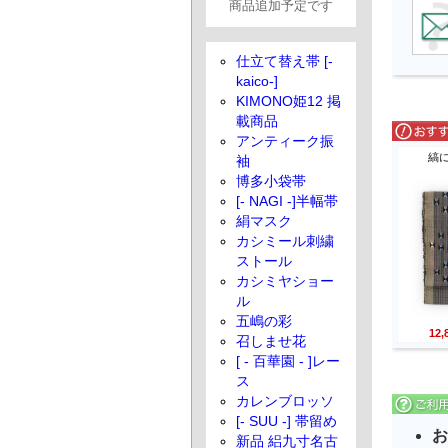
商品追加予定です
仕立て替え帯 [-
kaico-]
KIMONO姫12 掲
載商品
アンティーク振
縞
袖
博多小袋帯
[- NAGI -]半幅帯
絹マスク
カシミール刺繍
ストール
カシミヤショー
ル
五嶋の彩
12
召しませ花
[ - 百華園 - ]レー
ス
カレンブロッソ
[- SUU -] 帯留め
お
新品 絽九寸名古