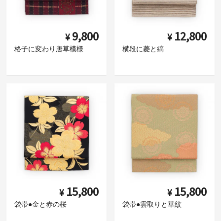
9,800
12,800
¥
¥
格子に変わり唐草模様
横段に菱と縞
15,800
15,800
¥
¥
袋帯●金と赤の桜
袋帯●雲取りと華紋