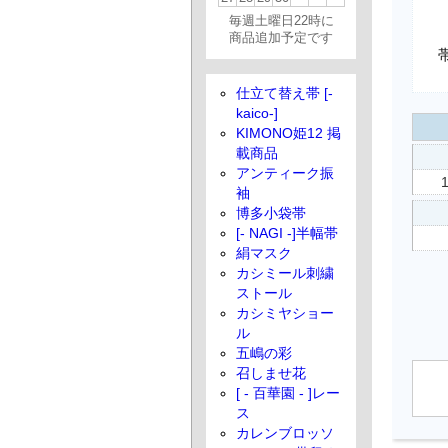
毎週土曜日22時に
商品追加予定です
仕立て替え帯 [-
kaico-]
KIMONO姫12 掲
載商品
アンティーク振
袖
博多小袋帯
[- NAGI -]半幅帯
絹マスク
カシミール刺繍
ストール
カシミヤショー
ル
五嶋の彩
召しませ花
[ - 百華園 - ]レー
ス
カレンブロッソ