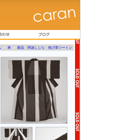
ム
»
単
»
新品 阿波しじら 焦げ茶ツートン