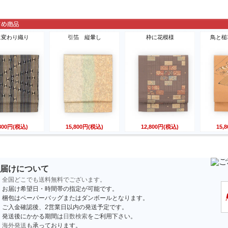
に変わり織り
引箔 縦暈し
枠に花模様
鳥と槌
,800円(税込)
15,800円(税込)
12,800円(税込)
15,
届けについて
全国どこでも送料無料でございます。
お届け希望日・時間帯の指定が可能です。
梱包はペーパーバッグまたはダンボールとなります。
ご入金確認後、2営業日以内の発送予定です。
発送後にかかる期間は
日数検索
をご利用下さい。
海外発送
も承っております。