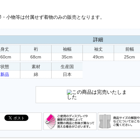
帯・小物等は付属せず着物のみの販売となります。
詳細
身丈
裄
袖幅
袖丈
前幅
160cm
68cm
35cm
49cm
25cm
状態
素材
生産国
新品
綿
日本