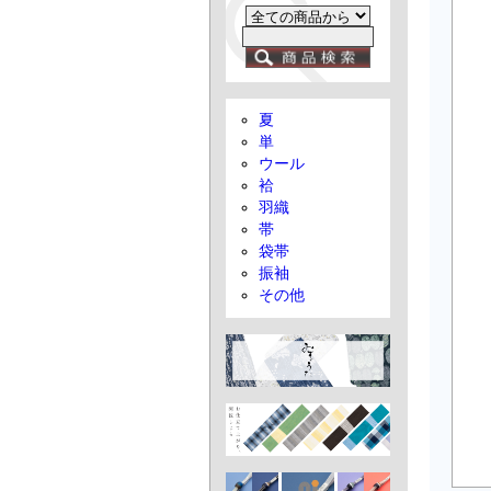
夏
単
ウール
袷
羽織
帯
袋帯
振袖
その他