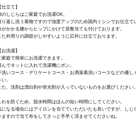
【仕立て】
綿のしじらはご家庭でお洗濯OK。
繰り返し洗う着物ですので強度アップのため国内ミシンでお仕立て
力がかかる腰からヒップにかけて居敷当ても付けております。
また衿周りの調節がしやすいように広衿に仕立ております。
【お洗濯】
ご家庭で簡単にお洗濯できます。
畳んでネットに入れて洗濯機にポン。
手洗いコース・デリケートコース・お洒落着洗いコースなどの優し
さい。
また、洗剤は漂白剤や蛍光剤が入っていないものをお選びください
しわを防ぐため、脱水時間はほんの短い時間にしてください。
気になる場合にはアイロンを当てていただいたも良いですが、しじ
いますので当て布をしてさっと手早く済ませてくださいね。