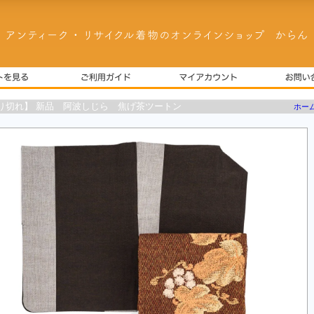
り切れ】 新品 阿波しじら 焦げ茶ツートン
ホー