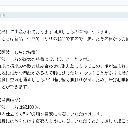
徳島にて生産されております阿波しじらの着物になります。
こちらは新品、仕立て上がりのお品ですので、届いたその日からお
【阿波しじらの特徴】
阿波しじらの最大の特徴はぽこぽことしたシボ。
縦糸と横糸の本数と組み合わせの張力差によってこのシボが生まれ
生地に細かな凹凸があるので肌にぴったりくっつくことがありませ
適度に空気を通すしじらの生地は軽く肌触りが良いため、汗ばむ季
ことができます。
【着用時期】
阿波しじらは綿100％。
単衣仕立てで5～9月頃を目安にお召しいただけけます。
盛夏には衿を付けず浴衣のようにお召しいただくとより涼しく過ご