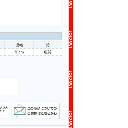
後幅
衿
30cm
広衿