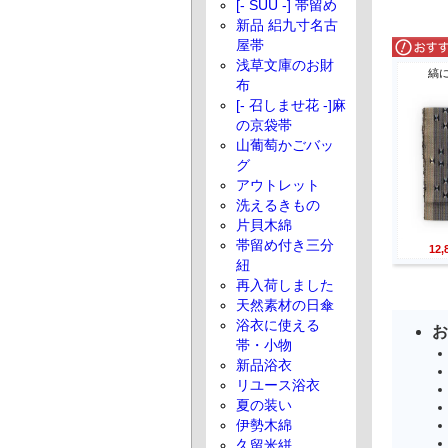
[- SUU -] 帯留め
新品 絽九寸名古
屋帯
浅草文庫のお財
縞
布
[- 召しませ花 -]麻
の京袋帯
山葡萄かごバッ
グ
アウトレット
洗えるきもの
片貝木綿
帯留め付き三分
12
紐
再入荷しました
天然素材の日傘
浴衣に使える
お
帯・小物
新品浴衣
リユース浴衣
夏の装い
伊勢木綿
久留米絣