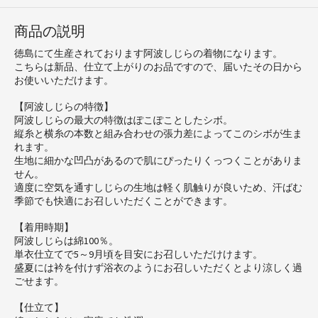
商品の説明
徳島にて生産されております阿波しじらの着物になります。
こちらは新品、仕立て上がりのお品ですので、届いたその日から
お使いいただけます。
【阿波しじらの特徴】
阿波しじらの最大の特徴はぽこぽことしたシボ。
縦糸と横糸の本数と組み合わせの張力差によってこのシボが生ま
れます。
生地に細かな凹凸があるので肌にぴったりくっつくことがありま
せん。
適度に空気を通すしじらの生地は軽く肌触りが良いため、汗ばむ
季節でも快適にお召しいただくことができます。
【着用時期】
阿波しじらは綿100％。
単衣仕立てで5～9月頃を目安にお召しいただけけます。
盛夏には衿を付けず浴衣のようにお召しいただくとより涼しく過
ごせます。
【仕立て】