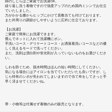
綿のしじらはご家庭でお洗濯OK。
繰り返し洗う着物ですので強度アップのため国内ミシンでお仕立
ていたしました。
力がかかる腰からヒップにかけて居敷当ても付けております。
また衿周りの調節がしやすいように広衿に仕立ております。
【お洗濯】
ご家庭で簡単にお洗濯できます。
畳んでネットに入れて洗濯機にポン。
手洗いコース・デリケートコース・お洒落着洗いコースなどの優
しく洗えるモードで洗ってください。
また、洗剤は漂白剤や蛍光剤が入っていないものをお選びくださ
い。
しわを防ぐため、脱水時間はほんの短い時間にしてください。
気になる場合にはアイロンを当てていただいたも良いですが、し
じら特有のシボが失われてしまいますので当て布をしてさっと手
早く済ませてくださいね。
帯・小物等は付属せず着物のみの販売となります。