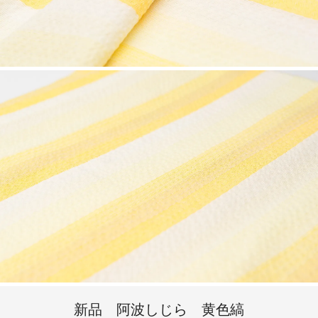
新品 阿波しじら 黄色縞