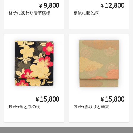
9,800
12,800
¥
¥
格子に変わり唐草模様
横段に菱と縞
15,800
15,800
¥
¥
袋帯●金と赤の桜
袋帯●雲取りと華紋