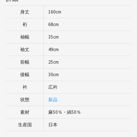
身丈
160cm
裄
68cm
袖幅
35cm
袖丈
49cm
前幅
25cm
後幅
30cm
衿
広衿
状態
新品
素材
麻50％・綿50％
生産国
日本