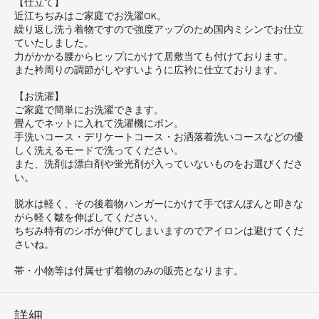
【仕立て】
近江ちぢみはご家庭でお洗濯OK。
繰り返し洗う着物ですので強度アップのため国内ミシンでお仕立
ていたしました。
力がかかる腰からヒップにかけて居敷当ても付けております。
また衿周りの調節がしやすいように広衿に仕立ております。
【お洗濯】
ご家庭で簡単にお洗濯できます。
畳んでネットに入れて洗濯機にポン。
手洗いコース・デリケートコース・お洒落着洗いコースなどの優
しく洗えるモードで洗ってください。
また、洗剤は漂白剤や蛍光剤が入っていないものをお選びくださ
い。
脱水は軽く、その後着物ハンガーにかけて手でぽんぽんと叩きな
がら軽く皺を伸ばしてください。
ちぢみ特有のシボが伸びてしまいますのでアイロンは避けてくだ
さいね。
帯・小物等は付属せず着物のみの販売となります。
詳細