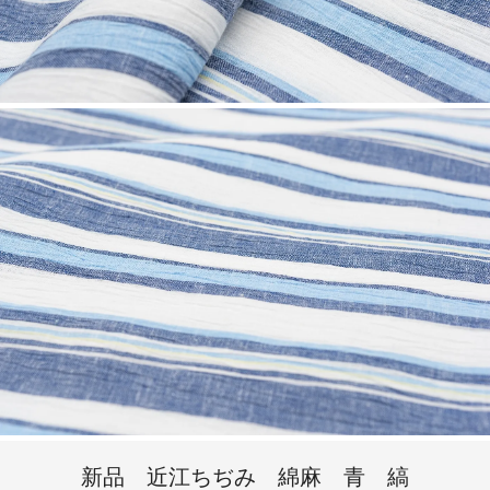
新品 近江ちぢみ 綿麻 青 縞