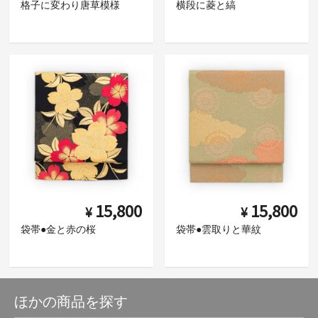
格子に変わり唐草模様
横段に菱と縞
15,800
15,800
¥
¥
袋帯●金と赤の桜
袋帯●雲取りと華紋
ほかの商品を探す