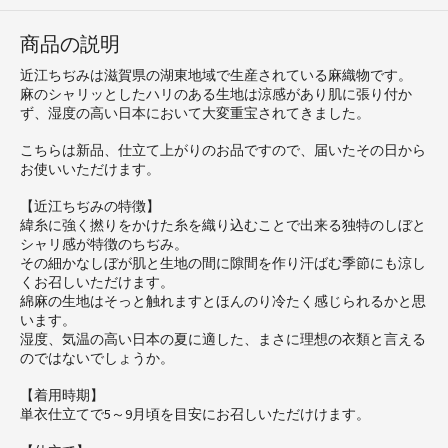
商品の説明
近江ちぢみは滋賀県の湖東地域で生産されている麻織物です。
麻のシャリッとしたハリのある生地は涼感があり肌に張り付か
ず、湿度の高い日本において大変重宝されてきました。
こちらは新品、仕立て上がりのお品ですので、届いたその日から
お使いいただけます。
【近江ちぢみの特徴】
緯糸に強く撚りをかけた糸を織り込むことで出来る独特のしぼと
シャリ感が特徴のちぢみ。
その細かなしぼが肌と生地の間に隙間を作り汗ばむ季節にも涼し
くお召しいただけます。
綿麻の生地はそっと触れますとほんのり冷たく感じられるかと思
います。
湿度、気温の高い日本の夏に適した、まさに理想の衣類と言える
のではないでしょうか。
【着用時期】
単衣仕立てで5～9月頃を目安にお召しいただけけます。