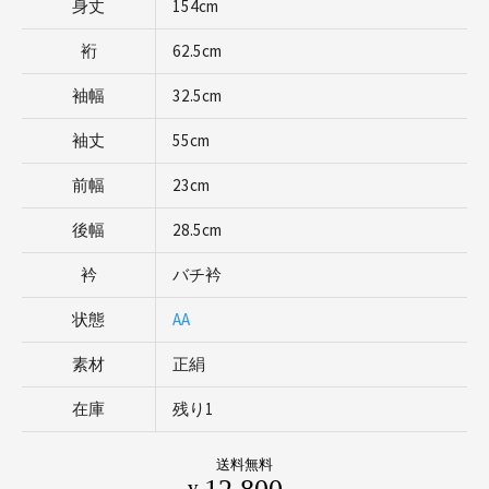
身丈
154cm
裄
62.5cm
袖幅
32.5cm
袖丈
55cm
前幅
23cm
後幅
28.5cm
衿
バチ衿
状態
AA
素材
正絹
在庫
残り1
送料無料