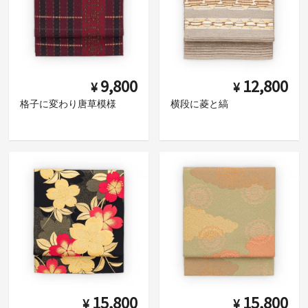
9,800
12,800
¥
¥
格子に変わり唐草模様
横段に菱と縞
15,800
15,800
¥
¥