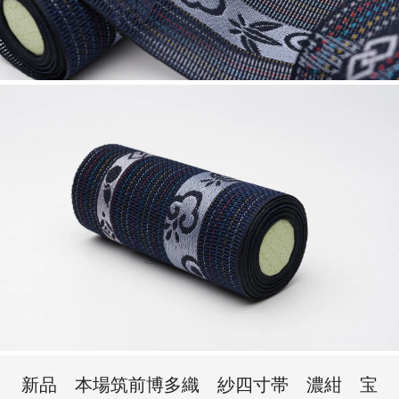
新品 本場筑前博多織 紗四寸帯 濃紺 宝