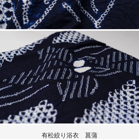
有松絞り浴衣 菖蒲