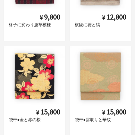
9,800
12,800
¥
¥
格子に変わり唐草模様
横段に菱と縞
15,800
15,800
¥
¥
袋帯●金と赤の桜
袋帯●雲取りと華紋