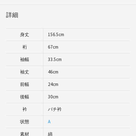
詳細
身丈
156.5cm
裄
67cm
袖幅
33.5cm
袖丈
46cm
前幅
24cm
後幅
30cm
衿
バチ衿
状態
A
素材
綿