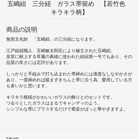
五嶋紐 三分紐 ガラス帯留め 【若竹色
キラキラ柄】
商品の説明
無形文化財 「五嶋紐」の三分紐になります。
江戸組紐職人、五嶋敏太郎氏により確立された五嶋紐。
皇室に献上する草履の鼻緒に使われた組紐第一号でもあり、その
品質の良さには定評があります。
しっかりと手組みで打ち込まれた帯締めには適度なしなやかさが
あり、一度締めれば緩まずきちんと帯に沿う為、愛用している方
も多いかと思います。
キラキラ模様がかわいいガラスの飾りとのセットです。
つるりとしたガラスはまるでキャンディのよう。
シンプルな帯にプラスするだけで着姿がぱっと華やぎますよ。