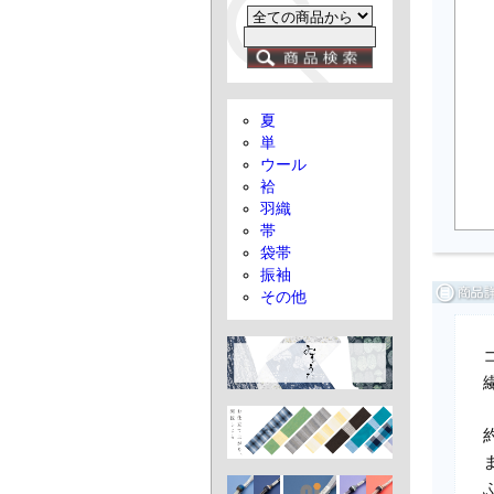
夏
単
ウール
袷
羽織
帯
袋帯
振袖
その他