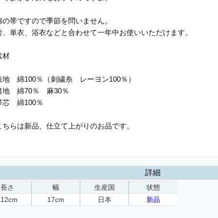
綿の帯ですので季節を問いません。
袷、単衣、浴衣などと合わせて一年中お使いいただけます。
素材
表地 綿100％（刺繍糸 レーヨン100％）
裏地 綿70％ 麻30％
帯芯 綿100％
こちらは新品、仕立て上がりのお品です。
詳細
長さ
幅
生産国
状態
412cm
17cm
日本
新品