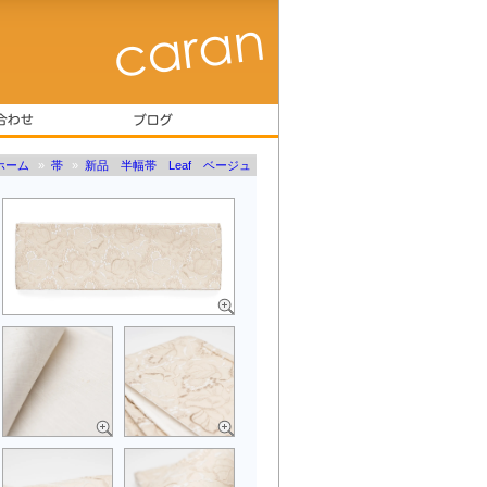
ホーム
»
帯
»
新品 半幅帯 Leaf ベージュ