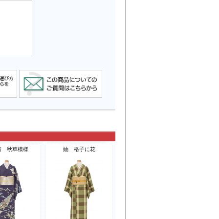
着 秋草模様
紬 格子に花