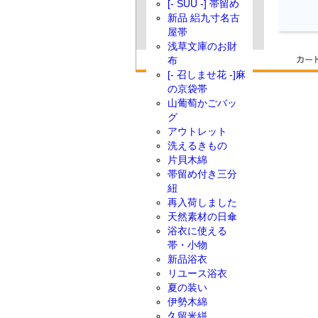
[- SUU -] 帯留め
新品 絽九寸名古
屋帯
浅草文庫のお財
布
[- 召しませ花 -]麻
の京袋帯
山葡萄かごバッ
グ
アウトレット
洗えるきもの
片貝木綿
帯留め付き三分
紐
再入荷しました
天然素材の日傘
浴衣に使える
帯・小物
新品浴衣
リユース浴衣
夏の装い
伊勢木綿
久留米絣