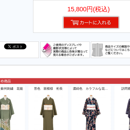
15,800円(税込)
 蘇州刺繍 花籠
苔色 斑模様 裄長
濃紺色 カラフルな花模様
訪問