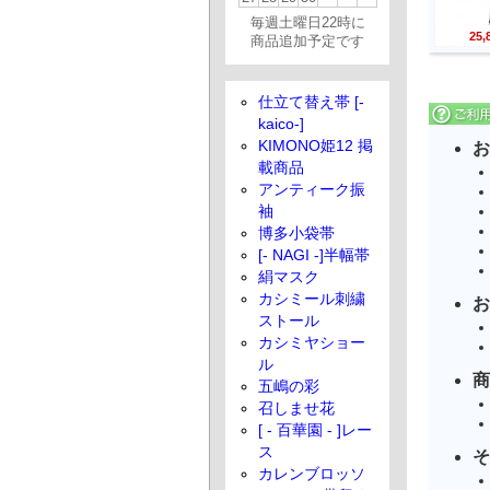
毎週土曜日22時に
25
商品追加予定です
仕立て替え帯 [-
kaico-]
KIMONO姫12 掲
お
載商品
アンティーク振
袖
博多小袋帯
[- NAGI -]半幅帯
絹マスク
カシミール刺繍
お
ストール
カシミヤショー
ル
商
五嶋の彩
召しませ花
[ - 百華園 - ]レー
ス
そ
カレンブロッソ