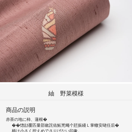
紬 野菜模様
商品の説明
赤茶の地に柿、蓮根�
��愡劼覆匹量邵斂詫佑鮖兇蠅个瓩振綫Ｌ掌轍安咾任后�
柄は小さく控えめでさりげない印象。