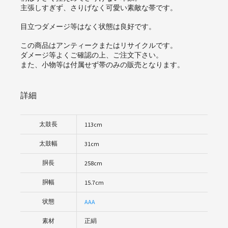
主張しすぎず、さりげなく可愛い素敵な帯です。
目立つダメージ等はなく状態は良好です。
この商品はアンティークまたはリサイクルです。
ダメージ等よくご確認の上、ご注文下さい。
また、小物等は付属せず帯のみの販売となります。
詳細
太鼓長
113cm
太鼓幅
31cm
胴長
258cm
胴幅
15.7cm
状態
AAA
素材
正絹