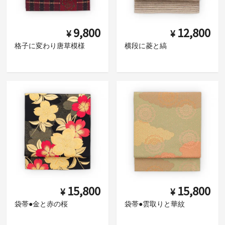
9,800
12,800
¥
¥
格子に変わり唐草模様
横段に菱と縞
15,800
15,800
¥
¥
袋帯●金と赤の桜
袋帯●雲取りと華紋