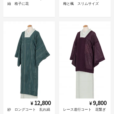
紬 格子に花
梅と楓 スリムサイズ
12,800
9,800
¥
¥
紗 ロングコート 乱れ縞
レース道行コート 花繋ぎ