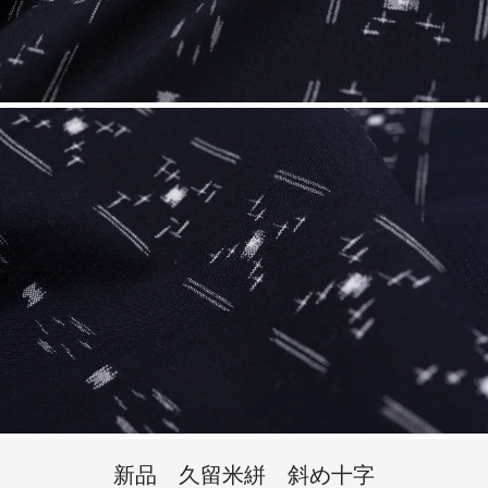
新品 久留米絣 斜め十字