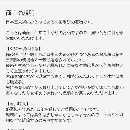
商品の説明
日本三大絣のひとつである久留米絣の着物です。
こちらは新品、仕立て上がりのお品ですので、届いたその日から
お使いいただけます。
【久留米絣の特徴】
備後絣、伊予絣と並ぶ日本三大絣のひとつである久留米絣は福岡
県南部の筑後地方一帯で製造されています。
経糸と横糸でしっかりと織られた丈夫な生地は昔から普段着物と
して重宝されてきました。
木綿着物ですから通気性も良く、独特のふんわりとした生地は着
心地抜群。
先に糸を染めてから織り上げていくため洗いを繰り返しても柄が
薄くなったりせず長くきれいな色柄をお楽しみいただけます。
【着用時期】
盛夏以外であれば1年を通してご着用いただけます。
地域によっては真冬は少し寒いかもしれませんので、下着や羽織
物などで調節するのもおすすめです。