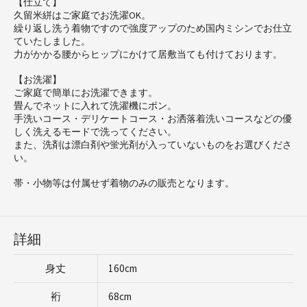
【仕立て】
久留米絣はご家庭でお洗濯OK。
繰り返し洗う着物ですので強度アップのため国内ミシンでお仕立
ていたしました。
力がかかる腰からヒップにかけて居敷当ても付けております。
【お洗濯】
ご家庭で簡単にお洗濯できます。
畳んでネットに入れて洗濯機にポン。
手洗いコース・デリケートコース・お洒落着洗いコースなどの優
しく洗えるモードで洗ってください。
また、洗剤は漂白剤や蛍光剤が入っていないものをお選びくださ
い。
帯・小物等は付属せず着物のみの販売となります。
詳細
身丈
160cm
裄
68cm