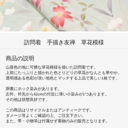
訪問着 手描き友禅 草花模様
商品の説明
山葵色の地に可憐な草花模様を描いた訪問着です。
上前にたっぷりと描かれた色とりどりの草花がなんとも華やか。
透明感ある色彩が淡い地色とマッチする上品で美しい1枚です。
胴裏にホック染みがあります。
左衿、衿先から62cmの付近に薄い小染みが1つあります。
その他は状態良好です。
この商品はリサイクルまたはアンティークです。
ダメージ等よくご確認の上、ご注文下さい。
また、帯・小物等は付属せず着物のみの販売となります。