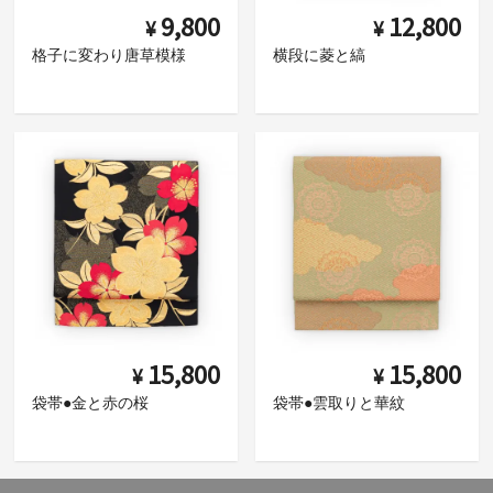
9,800
12,800
¥
¥
格子に変わり唐草模様
横段に菱と縞
15,800
15,800
¥
¥
袋帯●金と赤の桜
袋帯●雲取りと華紋