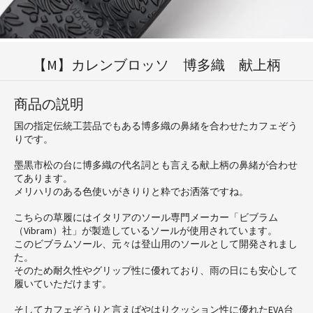
【M】カレンブロッソ 博多織 献上柄
商品の説明
国の指定伝統工芸品でもある博多織の鼻緒を合わせたカフェぞう
りです。
墨黒市松の台に博多織の代名詞とも言える献上柄の鼻緒が合わせ
てあります。
メリハリのある色使いがきりりと粋でお洒落ですね。
こちらの草履にはイタリアのソール専門メーカー「ビブラム
（Vibram）社」が製造しているソールが使用されています。
このビブラムソール、元々は登山用のソールとして開発されまし
た。
そのため耐久性やグリップ性に優れており、雨の日にも安心して
履いていただけます。
そしてカフェぞうりと言えばやはりクッション性に優れたEVA台