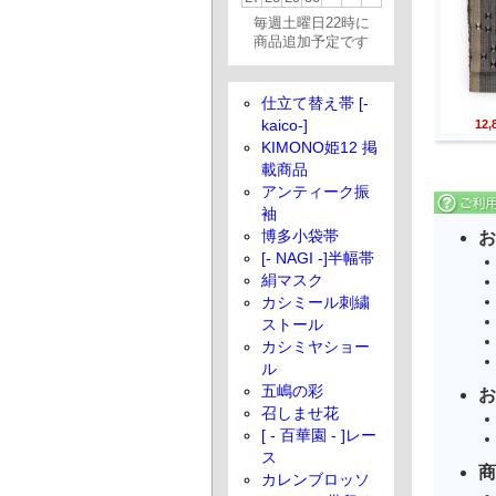
毎週土曜日22時に
商品追加予定です
仕立て替え帯 [-
12
kaico-]
KIMONO姫12 掲
載商品
アンティーク振
袖
お
博多小袋帯
[- NAGI -]半幅帯
絹マスク
カシミール刺繍
ストール
カシミヤショー
ル
五嶋の彩
お
召しませ花
[ - 百華園 - ]レー
ス
商
カレンブロッソ