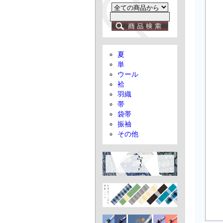
夏
単
ウール
袷
羽織
帯
袋帯
振袖
その他