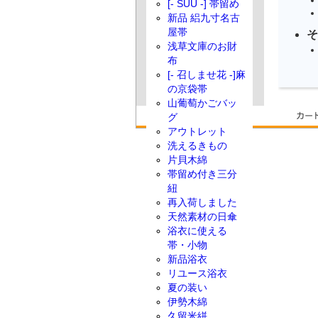
[- SUU -] 帯留め
新品 絽九寸名古
屋帯
そ
浅草文庫のお財
布
[- 召しませ花 -]麻
の京袋帯
山葡萄かごバッ
グ
アウトレット
洗えるきもの
片貝木綿
帯留め付き三分
紐
再入荷しました
天然素材の日傘
浴衣に使える
帯・小物
新品浴衣
リユース浴衣
夏の装い
伊勢木綿
久留米絣