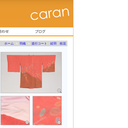
ホーム
»
羽織
»
道行コート 絵羽 枝花