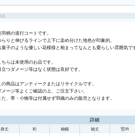
絵羽柄の道行コートです。
ゆらりと伸びるラインで上下に染め分けた地色が印象的。
お菓子のような優しい花模様と相まってなんとも愛らしい雰囲気で
こちらは未使用のお品です。
目立つダメージ等はなく状態は良好です。
この商品はアンティークまたはリサイクルです。
ダメージ等よくご確認の上、ご注文下さい。
また、帯・小物等は付属せず羽織のみの販売となります。
詳細
身丈
裄
袖幅
袖丈
竪衿