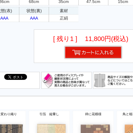
86cm
68cm
35cm
47.5cm
15cm
態(表)
状態(裏)
素材
AAA
AAA
正絹
[ 残り1 ]
11,800円(税込)
に変わり織り
引箔 縦暈し
枠に花模様
鳥と槌