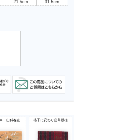
21.5cm
31.5cm
車 山科春宣
格子に変わり唐草模様