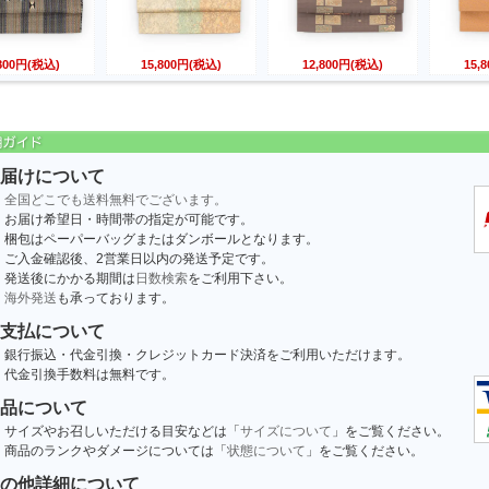
,800円(税込)
15,800円(税込)
12,800円(税込)
15,
届けについて
全国どこでも送料無料でございます。
お届け希望日・時間帯の指定が可能です。
梱包はペーパーバッグまたはダンボールとなります。
ご入金確認後、2営業日以内の発送予定です。
発送後にかかる期間は
日数検索
をご利用下さい。
海外発送
も承っております。
支払について
銀行振込・代金引換・クレジットカード決済をご利用いただけます。
代金引換手数料は無料です。
品について
サイズやお召しいただける目安などは「
サイズについて
」をご覧ください。
商品のランクやダメージについては「
状態について
」をご覧ください。
の他詳細について