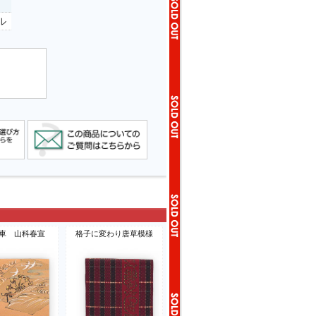
ル
車 山科春宣
格子に変わり唐草模様