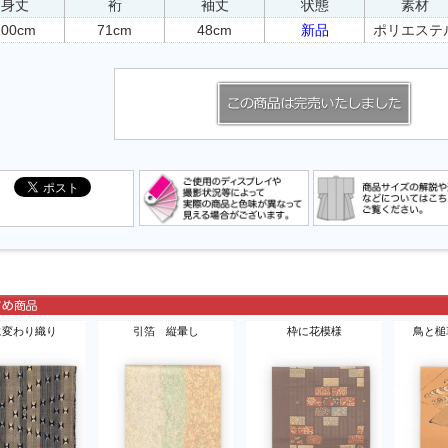
身丈
裄
袖丈
状態
素材
100cm
71cm
48cm
新品
ポリエステ
に変わり織り
引箔 縦暈し
枠に花模様
鳥と槌