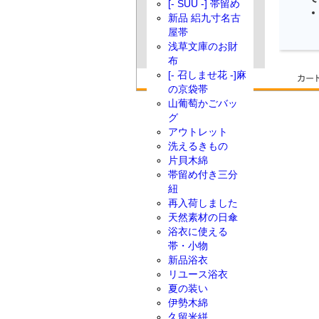
[- SUU -] 帯留め
新品 絽九寸名古
屋帯
浅草文庫のお財
布
[- 召しませ花 -]麻
の京袋帯
山葡萄かごバッ
グ
アウトレット
洗えるきもの
片貝木綿
帯留め付き三分
紐
再入荷しました
天然素材の日傘
浴衣に使える
帯・小物
新品浴衣
リユース浴衣
夏の装い
伊勢木綿
久留米絣