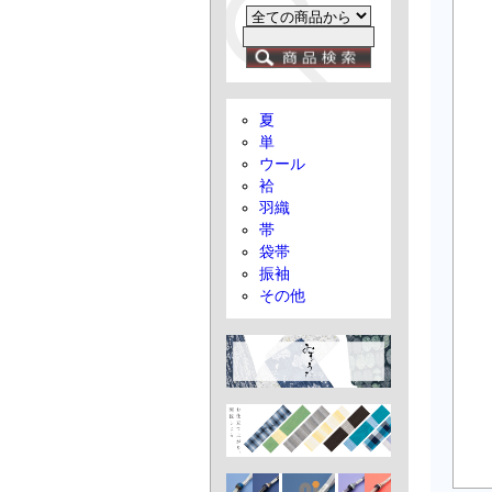
夏
単
ウール
袷
羽織
帯
袋帯
振袖
その他