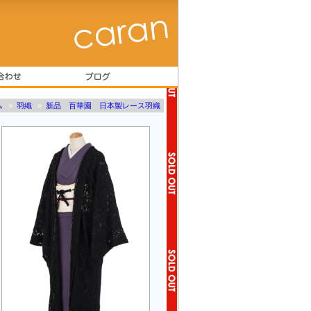
ム
»
羽織
»
新品 百華園 日本製レース羽織