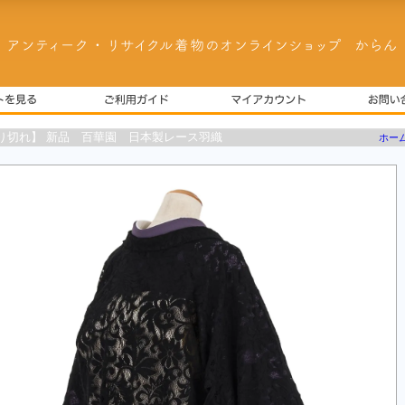
り切れ】 新品 百華園 日本製レース羽織
ホー