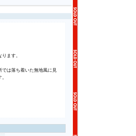
なります。
所では落ち着いた無地風に見
す。