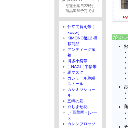
毎週土曜日22時に
商品追加予定です
12
仕立て替え帯 [-
kaico-]
KIMONO姫12 掲
載商品
お
アンティーク振
袖
博多小袋帯
[- NAGI -]半幅帯
絹マスク
カシミール刺繍
ストール
お
カシミヤショー
ル
五嶋の彩
商
召しませ花
[ - 百華園 - ]レー
ス
カレンブロッソ
そ