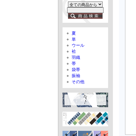
夏
単
ウール
袷
羽織
帯
袋帯
振袖
その他