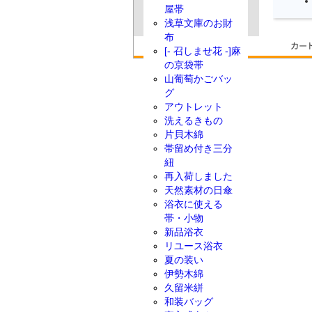
屋帯
浅草文庫のお財
布
[- 召しませ花 -]麻
の京袋帯
山葡萄かごバッ
グ
アウトレット
洗えるきもの
片貝木綿
帯留め付き三分
紐
再入荷しました
天然素材の日傘
浴衣に使える
帯・小物
新品浴衣
リユース浴衣
夏の装い
伊勢木綿
久留米絣
和装バッグ