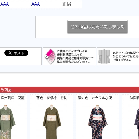
AAA
AAA
正絹
 蘇州刺繍 花籠
苔色 斑模様 裄長
濃紺色 カラフルな花模様
訪問