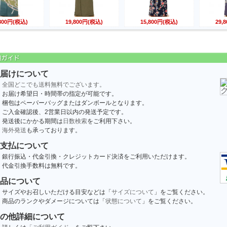
,800円(税込)
19,800円(税込)
15,800円(税込)
29,
届けについて
全国どこでも送料無料でございます。
お届け希望日・時間帯の指定が可能です。
梱包はペーパーバッグまたはダンボールとなります。
ご入金確認後、2営業日以内の発送予定です。
発送後にかかる期間は
日数検索
をご利用下さい。
海外発送
も承っております。
支払について
銀行振込・代金引換・クレジットカード決済をご利用いただけます。
代金引換手数料は無料です。
品について
サイズやお召しいただける目安などは「
サイズについて
」をご覧ください。
商品のランクやダメージについては「
状態について
」をご覧ください。
の他詳細について