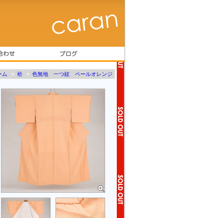
ーム
»
袷
»
色無地 一つ紋 ペールオレンジ