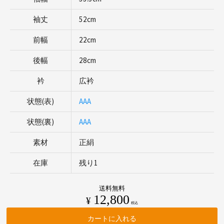
袖丈
52cm
前幅
22cm
後幅
28cm
衿
広衿
状態(表)
AAA
状態(裏)
AAA
素材
正絹
在庫
残り1
送料無料
12,800
¥
税込
カートに入れる