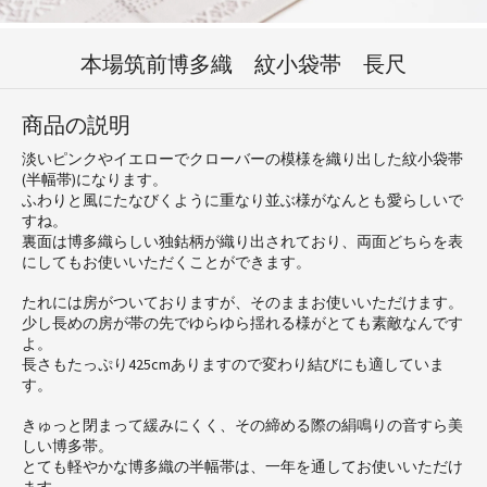
本場筑前博多織 紋小袋帯 長尺
商品の説明
淡いピンクやイエローでクローバーの模様を織り出した紋小袋帯
(半幅帯)になります。
ふわりと風にたなびくように重なり並ぶ様がなんとも愛らしいで
すね。
裏面は博多織らしい独鈷柄が織り出されており、両面どちらを表
にしてもお使いいただくことができます。
たれには房がついておりますが、そのままお使いいただけます。
少し長めの房が帯の先でゆらゆら揺れる様がとても素敵なんです
よ。
長さもたっぷり425cmありますので変わり結びにも適していま
す。
きゅっと閉まって緩みにくく、その締める際の絹鳴りの音すら美
しい博多帯。
とても軽やかな博多織の半幅帯は、一年を通してお使いいただけ