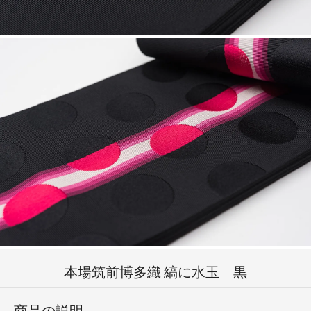
本場筑前博多織 縞に水玉 黒
商品の説明