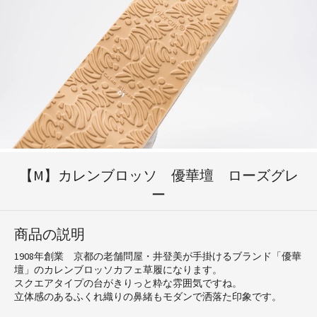
【M】カレンブロッソ 優華壇 ローズグレ
ー
商品の説明
1908年創業 京都の老舗問屋・井登美が手掛けるブランド「優華
壇」のカレンブロッソカフェ草履になります。
スクエアタイプの台がきりっと粋な雰囲気ですね。
立体感のあるふくれ織りの鼻緒もモダンで洒落た印象です。