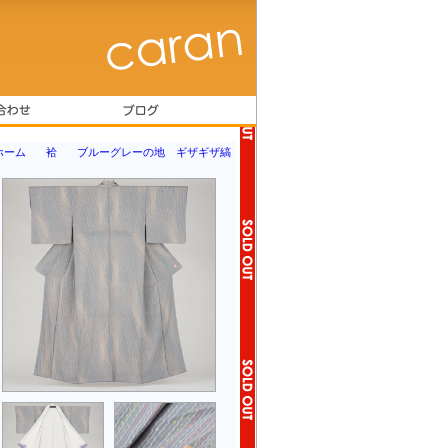
ホーム
»
袷
»
ブルーグレーの地 ギザギザ縞