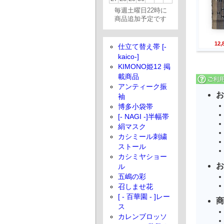
毎週土曜日22時に
商品追加予定です
12
仕立て替え帯 [-
kaico-]
KIMONO姫12 掲
載商品
アンティーク振
お
袖
博多小袋帯
[- NAGI -]半幅帯
絹マスク
カシミール刺繍
ストール
カシミヤショー
お
ル
五嶋の彩
召しませ花
[ - 百華園 - ]レー
商
ス
カレンブロッソ