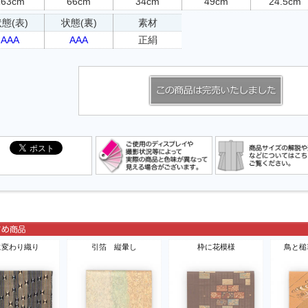
163cm
66cm
34cm
49cm
24.5cm
態(表)
状態(裏)
素材
AAA
AAA
正絹
に変わり織り
引箔 縦暈し
枠に花模様
鳥と槌