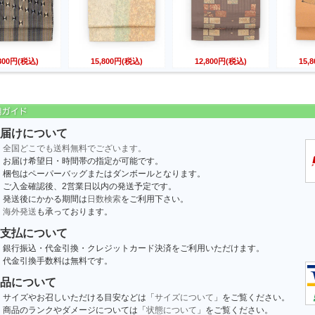
,800円(税込)
15,800円(税込)
12,800円(税込)
15,
届けについて
全国どこでも送料無料でございます。
お届け希望日・時間帯の指定が可能です。
梱包はペーパーバッグまたはダンボールとなります。
ご入金確認後、2営業日以内の発送予定です。
発送後にかかる期間は
日数検索
をご利用下さい。
海外発送
も承っております。
支払について
銀行振込・代金引換・クレジットカード決済をご利用いただけます。
代金引換手数料は無料です。
品について
サイズやお召しいただける目安などは「
サイズについて
」をご覧ください。
商品のランクやダメージについては「
状態について
」をご覧ください。