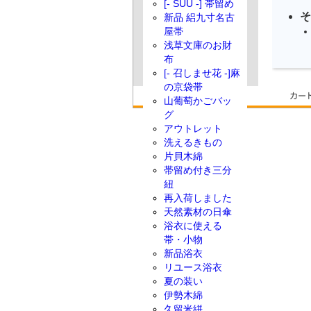
[- SUU -] 帯留め
そ
新品 絽九寸名古
屋帯
浅草文庫のお財
布
[- 召しませ花 -]麻
の京袋帯
山葡萄かごバッ
グ
アウトレット
洗えるきもの
片貝木綿
帯留め付き三分
紐
再入荷しました
天然素材の日傘
浴衣に使える
帯・小物
新品浴衣
リユース浴衣
夏の装い
伊勢木綿
久留米絣