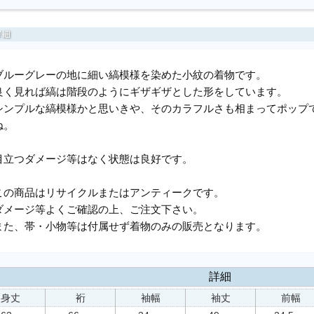
ブルーグレーの地に細い縞模様を染めた小紋の着物です。
良く見れば縞は階段のようにギザギザとした形をしています。
シンプルな縞模様かと思いきや、そのカラフルさも相まってポップ
ね。
目立つダメージ等はなく状態は良好です。
この商品はリサイクルまたはアンティークです。
ダメージ等よくご確認の上、ご注文下さい。
また、帯・小物等は付属せず着物のみの販売となります。
詳細
身丈
裄
袖幅
袖丈
前幅