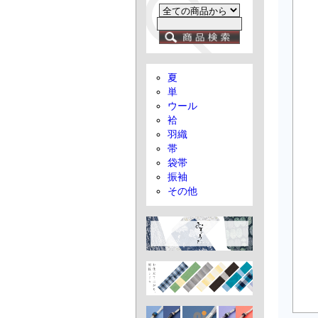
夏
単
ウール
袷
羽織
帯
袋帯
振袖
その他