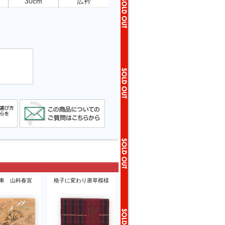
30cm
広衿
車 山科春宣
格子に変わり唐草模様