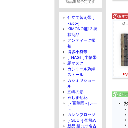
商品追加予定です
仕立て替え帯 [-
kaico-]
縞
KIMONO姫12 掲
載商品
アンティーク振
袖
博多小袋帯
[- NAGI -]半幅帯
絹マスク
カシミール刺繍
12
ストール
カシミヤショー
ル
五嶋の彩
召しませ花
お
[ - 百華園 - ]レー
ス
カレンブロッソ
[- SUU -] 帯留め
新品 絽九寸名古