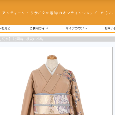
り切れ】 訪問着 枝花に小鳥