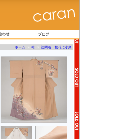
ホーム
»
袷
»
訪問着 枝花に小鳥