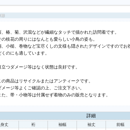
桜、椿、菊、沢瀉などが繊細なタッチで描かれた訪問着です。
その枝花の周りにはなんとも愛らしい小鳥の姿も。
扇、小槌、巻物など宝尽くしの文様も隠されたデザインですのでお
だくのにも適しています。
目立つダメージ等はなく状態は良好です。
この商品はリサイクルまたはアンティークです。
ダメージ等よくご確認の上、ご注文下さい。
また、帯・小物等は付属せず着物のみの販売となります。
詳細
身丈
裄
袖幅
袖丈
前幅