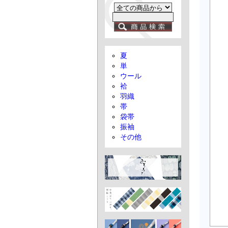
夏
単
ウール
袷
羽織
帯
袋帯
振袖
その他