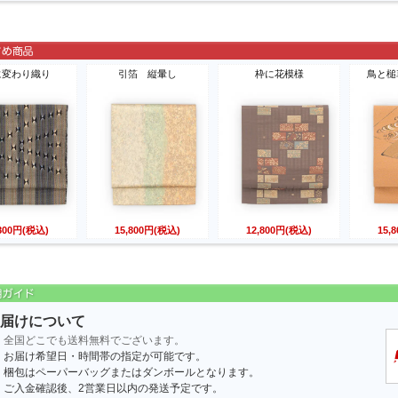
に変わり織り
引箔 縦暈し
枠に花模様
鳥と槌
,800円(税込)
15,800円(税込)
12,800円(税込)
15,
届けについて
全国どこでも送料無料でございます。
お届け希望日・時間帯の指定が可能です。
梱包はペーパーバッグまたはダンボールとなります。
ご入金確認後、2営業日以内の発送予定です。