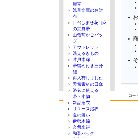
屋帯
浅草文庫のお財
布
お
[- 召しませ花 -]麻
の京袋帯
山葡萄かごバッ
商
グ
アウトレット
洗えるきもの
片貝木綿
そ
帯留め付き三分
紐
再入荷しました
天然素材の日傘
浴衣に使える
帯・小物
新品浴衣
リユース浴衣
夏の装い
伊勢木綿
久留米絣
和装バッグ