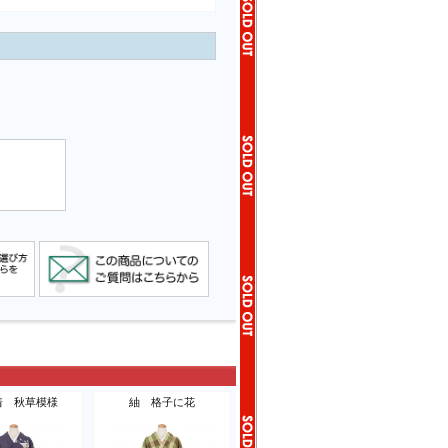
着 秋草模様
紬 格子に花