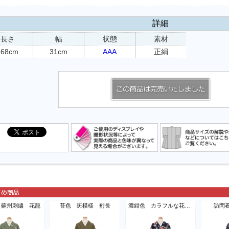
詳細
長さ
幅
状態
素材
468cm
31cm
AAA
正絹
 蘇州刺繍 花籠
苔色 斑模様 裄長
濃紺色 カラフルな花模様
訪問