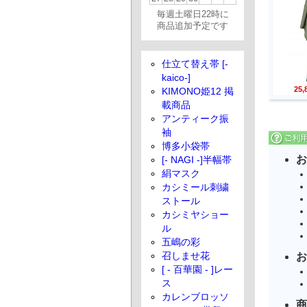
毎週土曜日22時に
商品追加予定です
仕立て替え帯 [-
kaico-]
25
KIMONO姫12 掲
載商品
アンティーク振
袖
博多小袋帯
お
[- NAGI -]半幅帯
絹マスク
カシミール刺繍
ストール
カシミヤショー
ル
五嶋の彩
お
召しませ花
[ - 百華園 - ]レー
ス
カレンブロッソ
商