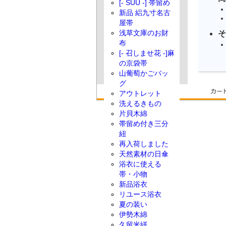
[- SUU -] 帯留め
新品 絽九寸名古
屋帯
そ
浅草文庫のお財
布
[- 召しませ花 -]麻
の京袋帯
山葡萄かごバッ
グ
アウトレット
洗えるきもの
片貝木綿
帯留め付き三分
紐
再入荷しました
天然素材の日傘
浴衣に使える
帯・小物
新品浴衣
リユース浴衣
夏の装い
伊勢木綿
久留米絣