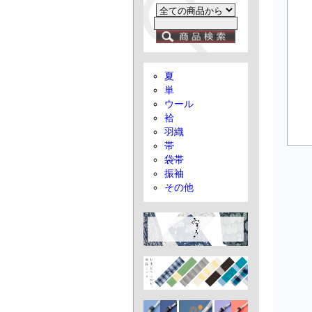
夏
単
ウール
袷
羽織
帯
袋帯
振袖
その他