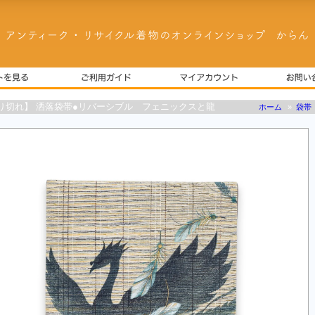
り切れ】 洒落袋帯●リバーシブル フェニックスと龍
ホーム
»
袋帯