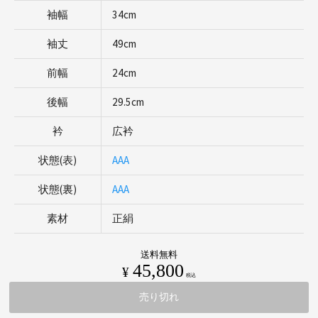
袖幅
34cm
袖丈
49cm
前幅
24cm
後幅
29.5cm
衿
広衿
状態(表)
AAA
状態(裏)
AAA
素材
正絹
送料無料
45,800
¥
税込
売り切れ