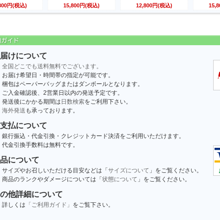
,800円(税込)
15,800円(税込)
12,800円(税込)
15,
届けについて
全国どこでも送料無料でございます。
お届け希望日・時間帯の指定が可能です。
梱包はペーパーバッグまたはダンボールとなります。
ご入金確認後、2営業日以内の発送予定です。
発送後にかかる期間は
日数検索
をご利用下さい。
海外発送
も承っております。
支払について
銀行振込・代金引換・クレジットカード決済をご利用いただけます。
代金引換手数料は無料です。
品について
サイズやお召しいただける目安などは「
サイズについて
」をご覧ください。
商品のランクやダメージについては「
状態について
」をご覧ください。
の他詳細について
詳しくは
「ご利用ガイド」
をご覧下さい。