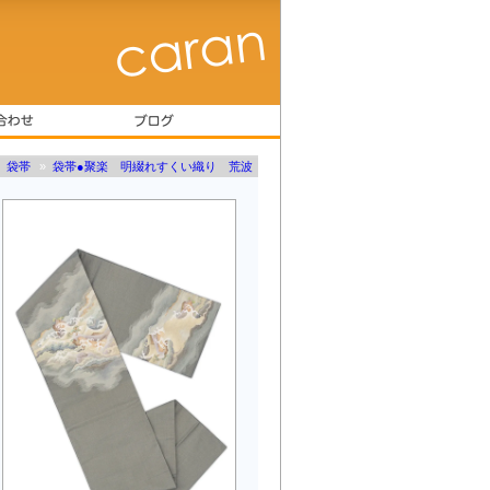
»
袋帯
»
袋帯●聚楽 明綴れすくい織り 荒波