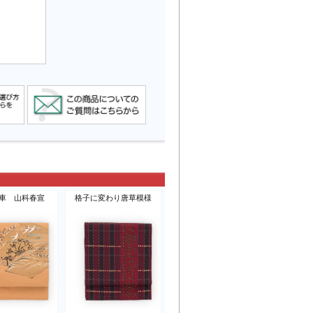
車 山科春宣
格子に変わり唐草模様