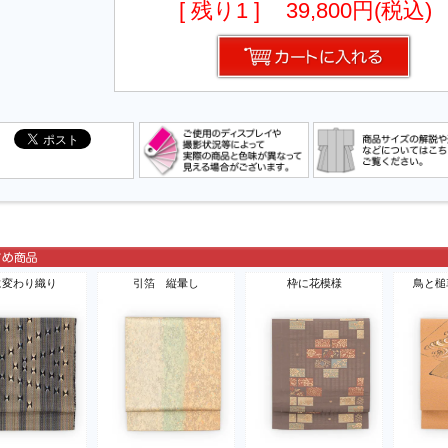
[ 残り1 ]
39,800円(税込)
に変わり織り
引箔 縦暈し
枠に花模様
鳥と槌