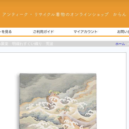
●聚楽 明綴れすくい織り 荒波
ホーム