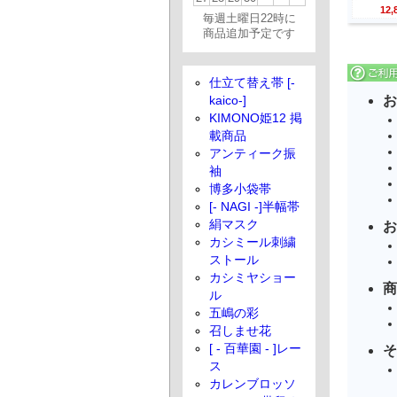
12
毎週土曜日22時に
商品追加予定です
仕立て替え帯 [-
お
kaico-]
KIMONO姫12 掲
載商品
アンティーク振
袖
博多小袋帯
[- NAGI -]半幅帯
絹マスク
お
カシミール刺繍
ストール
カシミヤショー
商
ル
五嶋の彩
召しませ花
[ - 百華園 - ]レー
そ
ス
カレンブロッソ