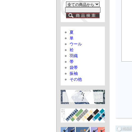
夏
単
ウール
袷
羽織
帯
袋帯
振袖
その他