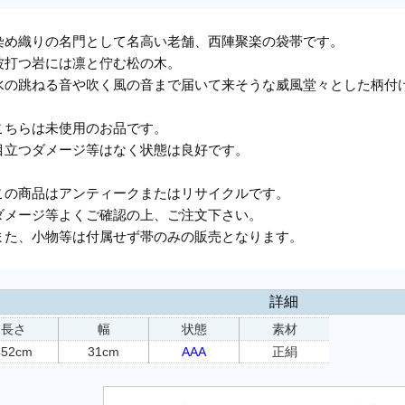
染め織りの名門として名高い老舗、西陣聚楽の袋帯です。
波打つ岩には凛と佇む松の木。
水の跳ねる音や吹く風の音まで届いて来そうな威風堂々とした柄付
こちらは未使用のお品です。
目立つダメージ等はなく状態は良好です。
この商品はアンティークまたはリサイクルです。
ダメージ等よくご確認の上、ご注文下さい。
また、小物等は付属せず帯のみの販売となります。
詳細
長さ
幅
状態
素材
452cm
31cm
AAA
正絹