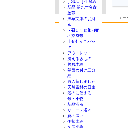
[- SUU -] 帯留め
新品 絽九寸名古
屋帯
浅草文庫のお財
布
[- 召しませ花 -]麻
の京袋帯
山葡萄かごバッ
グ
アウトレット
洗えるきもの
片貝木綿
帯留め付き三分
紐
再入荷しました
天然素材の日傘
浴衣に使える
帯・小物
新品浴衣
リユース浴衣
夏の装い
伊勢木綿
久留米絣