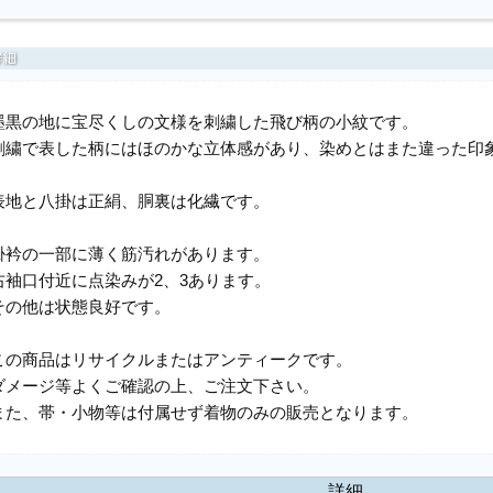
墨黒の地に宝尽くしの文様を刺繍した飛び柄の小紋です。
刺繍で表した柄にはほのかな立体感があり、染めとはまた違った印
表地と八掛は正絹、胴裏は化繊です。
掛衿の一部に薄く筋汚れがあります。
右袖口付近に点染みが2、3あります。
その他は状態良好です。
この商品はリサイクルまたはアンティークです。
ダメージ等よくご確認の上、ご注文下さい。
また、帯・小物等は付属せず着物のみの販売となります。
詳細