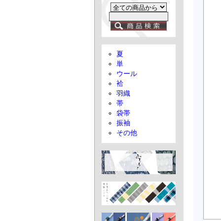
夏
単
ウール
袷
羽織
帯
袋帯
振袖
その他