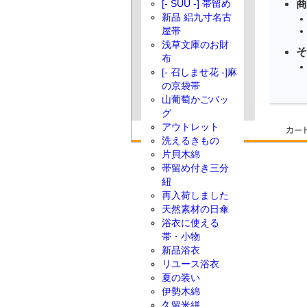
商
[- SUU -] 帯留め
新品 絽九寸名古
屋帯
浅草文庫のお財
そ
布
[- 召しませ花 -]麻
の京袋帯
山葡萄かごバッ
グ
アウトレット
洗えるきもの
片貝木綿
帯留め付き三分
紐
再入荷しました
天然素材の日傘
浴衣に使える
帯・小物
新品浴衣
リユース浴衣
夏の装い
伊勢木綿
久留米絣