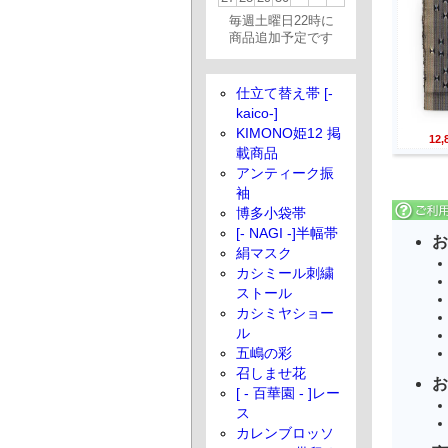
毎週土曜日22時に
商品追加予定です
仕立て替え帯 [-
kaico-]
KIMONO姫12 掲
12
載商品
アンティーク振
袖
博多小袋帯
[- NAGI -]半幅帯
お
絹マスク
カシミール刺繍
ストール
カシミヤショー
ル
五嶋の彩
召しませ花
お
[ - 百華園 - ]レー
ス
カレンブロッソ