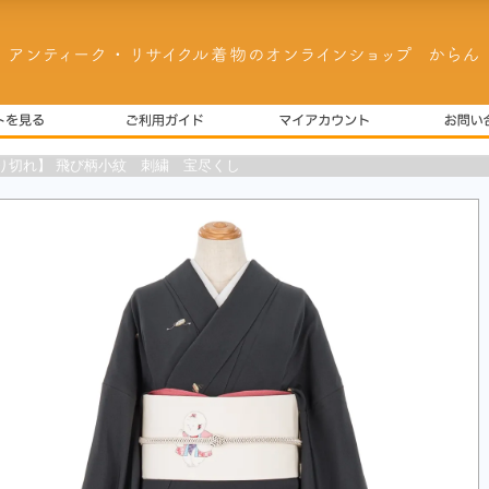
り切れ】 飛び柄小紋 刺繍 宝尽くし