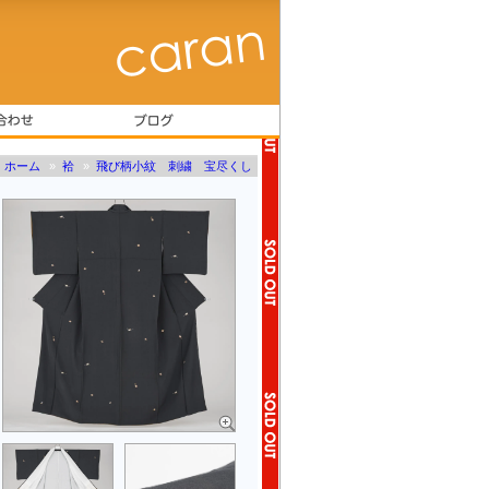
ホーム
»
袷
»
飛び柄小紋 刺繍 宝尽くし