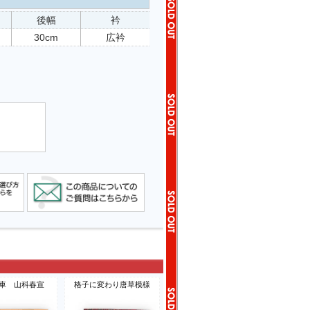
後幅
衿
30cm
広衿
車 山科春宣
格子に変わり唐草模様