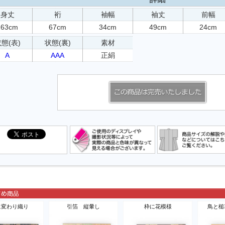
身丈
裄
袖幅
袖丈
前幅
163cm
67cm
34cm
49cm
24cm
態(表)
状態(裏)
素材
A
AAA
正絹
に変わり織り
引箔 縦暈し
枠に花模様
鳥と槌