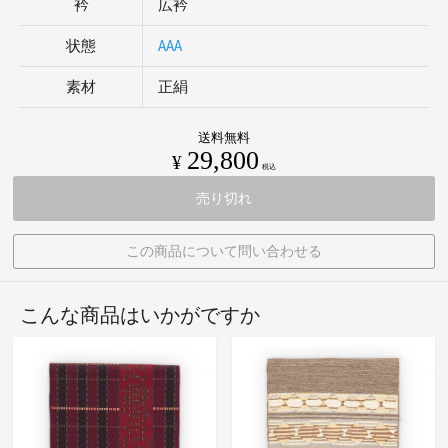
衿
広衿
状態
AAA
素材
正絹
送料無料
29,800
¥
税込
売り切れ
この商品について問い合わせる
こんな商品はいかがですか