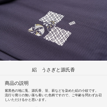
絽 うさぎと源氏香
商品の説明
紫黒色の地に兎、源氏香、笹、萩などを染めた絽の小紋です。
流行り廃りの無い落ち着いた色柄ですので、ご年齢を問わずお召
しいただけるかと思います。