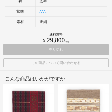
衿
広衿
状態
AAA
素材
正絹
送料無料
29,800
¥
税込
売り切れ
この商品について問い合わせる
こんな商品はいかがですか