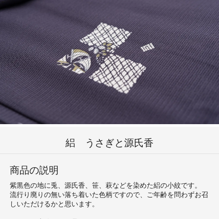
絽 うさぎと源氏香
商品の説明
紫黒色の地に兎、源氏香、笹、萩などを染めた絽の小紋です。
流行り廃りの無い落ち着いた色柄ですので、ご年齢を問わずお召
しいただけるかと思います。