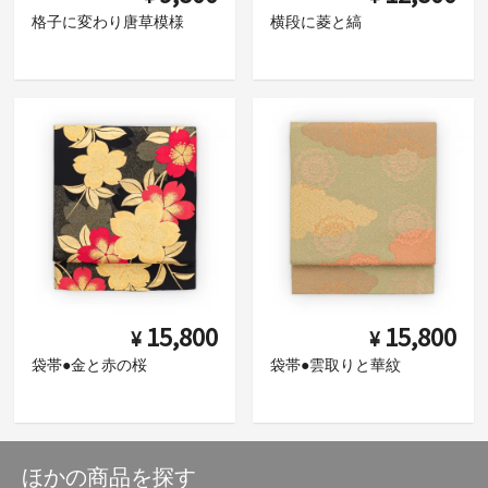
格子に変わり唐草模様
横段に菱と縞
15,800
15,800
¥
¥
袋帯●金と赤の桜
袋帯●雲取りと華紋
ほかの商品を探す