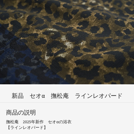
新品 セオα 撫松庵 ラインレオパード
商品の説明
撫松庵 2025年新作 セオαの浴衣
【ラインレオパード】