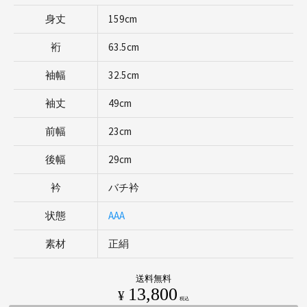
身丈
159cm
裄
63.5cm
袖幅
32.5cm
袖丈
49cm
前幅
23cm
後幅
29cm
衿
バチ衿
状態
AAA
素材
正絹
送料無料
13,800
¥
税込