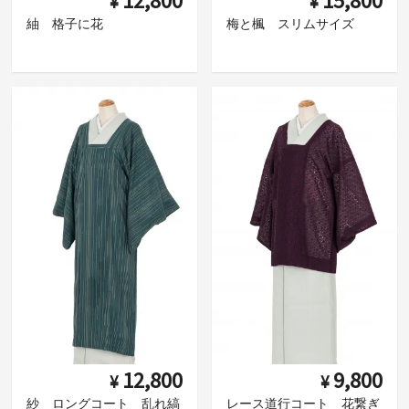
12,800
15,800
¥
¥
紬 格子に花
梅と楓 スリムサイズ
12,800
9,800
¥
¥
紗 ロングコート 乱れ縞
レース道行コート 花繋ぎ