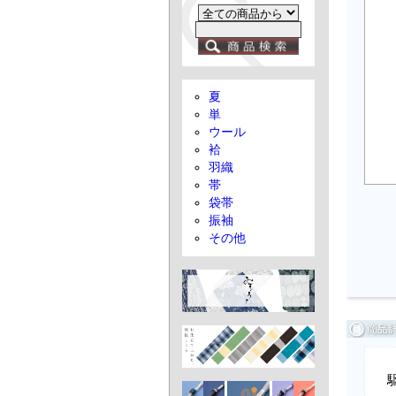
夏
単
ウール
袷
羽織
帯
袋帯
振袖
その他