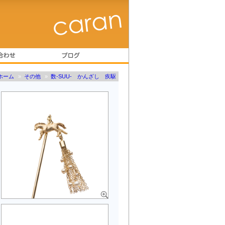
ホーム
»
その他
»
数-SUU- かんざし 疾駆