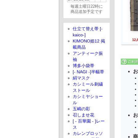
毎週土曜日22時に
商品追加予定です
仕立て替え帯 [-
kaico-]
12
KIMONO姫12 掲
載商品
アンティーク振
袖
博多小袋帯
お
[- NAGI -]半幅帯
絹マスク
カシミール刺繍
ストール
カシミヤショー
ル
五嶋の彩
お
召しませ花
[ - 百華園 - ]レー
ス
カレンブロッソ
商