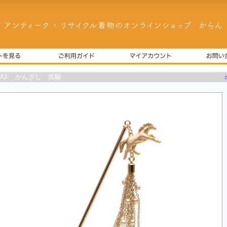
SUU- かんざし 疾駆