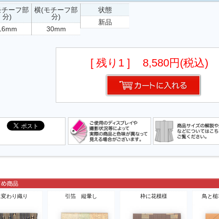
モチーフ部
横(モチーフ部
状態
分)
分)
新品
16mm
30mm
[ 残り1 ]
8,580円(税込)
に変わり織り
引箔 縦暈し
枠に花模様
鳥と槌