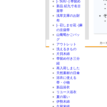
[- SUU -] 帯留め
新品 絽九寸名古
屋帯
そ
浅草文庫のお財
布
[- 召しませ花 -]麻
の京袋帯
山葡萄かごバッ
グ
アウトレット
洗えるきもの
片貝木綿
帯留め付き三分
紐
再入荷しました
天然素材の日傘
浴衣に使える
帯・小物
新品浴衣
リユース浴衣
夏の装い
伊勢木綿
久留米絣