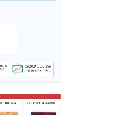
車 山科春宣
格子に変わり唐草模様