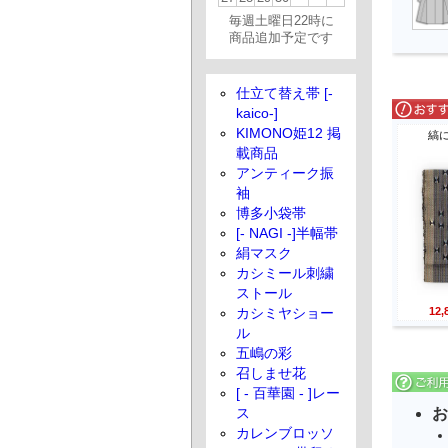
毎週土曜日22時に
商品追加予定です
仕立て替え帯 [-
kaico-]
KIMONO姫12 掲
縞
載商品
アンティーク振
袖
博多小袋帯
[- NAGI -]半幅帯
絹マスク
カシミール刺繍
ストール
12
カシミヤショー
ル
五嶋の彩
召しませ花
[ - 百華園 - ]レー
お
ス
カレンブロッソ