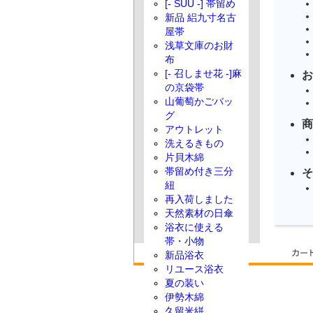
[- SUU -] 帯留め
新品 絽九寸名古
屋帯
浅草文庫のお財
布
[- 召しませ花 -]麻
お
の京袋帯
山葡萄かごバッ
グ
商
アウトレット
洗えるきもの
片貝木綿
帯留め付き三分
そ
紐
再入荷しました
天然素材の日傘
浴衣に使える
帯・小物
新品浴衣
リユース浴衣
夏の装い
伊勢木綿
久留米絣