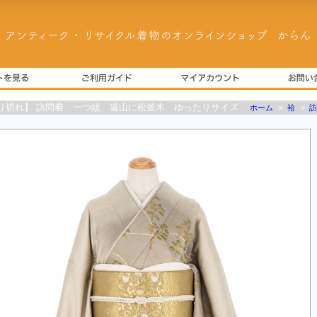
り切れ】 訪問着 一つ紋 遠山に松並木 ゆったりサイズ
ホーム
»
袷
»
訪