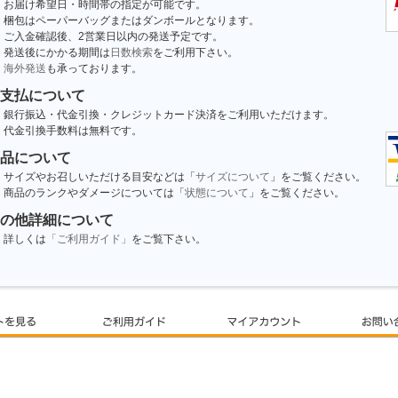
お届け希望日・時間帯の指定が可能です。
梱包はペーパーバッグまたはダンボールとなります。
ご入金確認後、2営業日以内の発送予定です。
発送後にかかる期間は
日数検索
をご利用下さい。
海外発送
も承っております。
支払について
銀行振込・代金引換・クレジットカード決済をご利用いただけます。
代金引換手数料は無料です。
品について
サイズやお召しいただける目安などは「
サイズについて
」をご覧ください。
商品のランクやダメージについては「
状態について
」をご覧ください。
の他詳細について
詳しくは
「ご利用ガイド」
をご覧下さい。