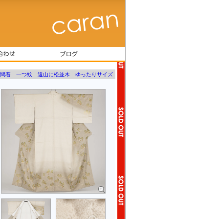
問着 一つ紋 遠山に松並木 ゆったりサイズ