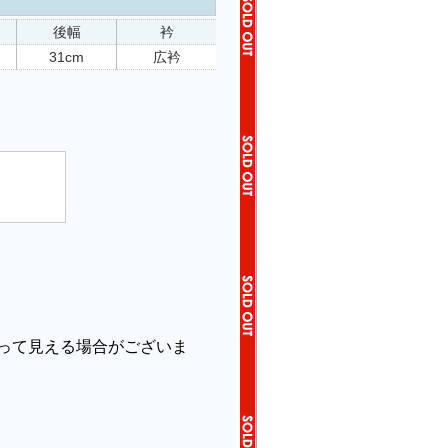
後幅
衿
31cm
広衿