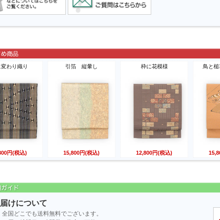
に変わり織り
引箔 縦暈し
枠に花模様
鳥と槌
,800円(税込)
15,800円(税込)
12,800円(税込)
15,
届けについて
全国どこでも送料無料でございます。