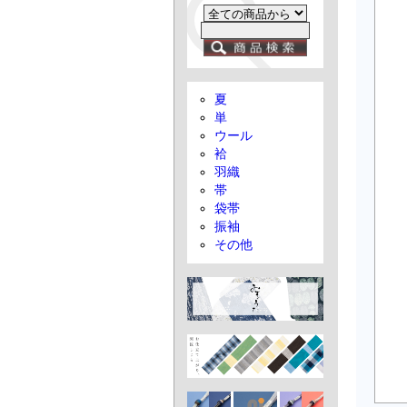
夏
単
ウール
袷
羽織
帯
袋帯
振袖
その他