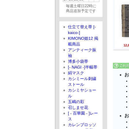
毎週土曜日22時に
商品追加予定です
仕立て替え帯 [-
kaico-]
KIMONO姫12 掲
載商品
12
アンティーク振
袖
博多小袋帯
[- NAGI -]半幅帯
絹マスク
お
カシミール刺繍
ストール
カシミヤショー
ル
五嶋の彩
召しませ花
[ - 百華園 - ]レー
お
ス
カレンブロッソ