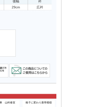
後幅
衿
29cm
広衿
車 山科春宣
格子に変わり唐草模様