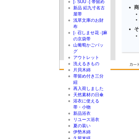
[- SUU -] 帯留め
商
新品 絽九寸名古
屋帯
浅草文庫のお財
布
そ
[- 召しませ花 -]麻
の京袋帯
山葡萄かごバッ
グ
アウトレット
洗えるきもの
片貝木綿
帯留め付き三分
紐
再入荷しました
天然素材の日傘
浴衣に使える
帯・小物
新品浴衣
リユース浴衣
夏の装い
伊勢木綿
久留米絣