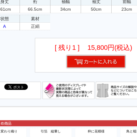
身丈
裄
袖幅
袖丈
前幅
161cm
66.5cm
34cm
50cm
23cm
状態
素材
A
正絹
[ 残り1 ]
15,800円(税込)
に変わり織り
引箔 縦暈し
枠に花模様
鳥と槌