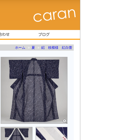
ホーム
»
夏
»
絽 枝模様 紅白蕾