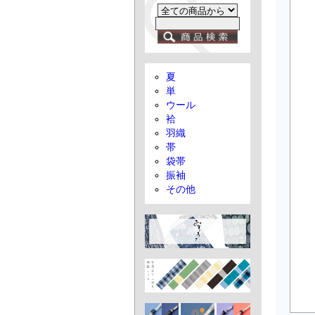
夏
単
ウール
袷
羽織
帯
袋帯
振袖
その他