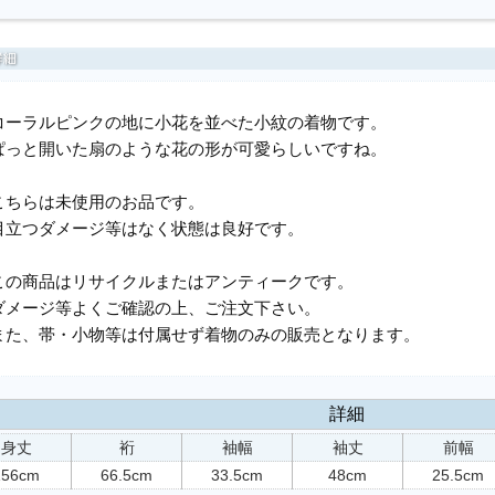
コーラルピンクの地に小花を並べた小紋の着物です。
ぱっと開いた扇のような花の形が可愛らしいですね。
こちらは未使用のお品です。
目立つダメージ等はなく状態は良好です。
この商品はリサイクルまたはアンティークです。
ダメージ等よくご確認の上、ご注文下さい。
また、帯・小物等は付属せず着物のみの販売となります。
詳細
身丈
裄
袖幅
袖丈
前幅
156cm
66.5cm
33.5cm
48cm
25.5cm