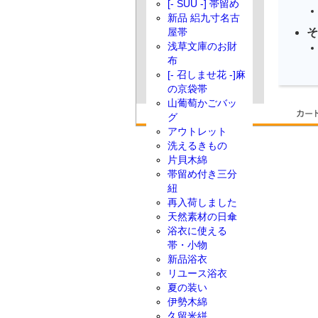
[- SUU -] 帯留め
新品 絽九寸名古
そ
屋帯
浅草文庫のお財
布
[- 召しませ花 -]麻
の京袋帯
山葡萄かごバッ
グ
アウトレット
洗えるきもの
片貝木綿
帯留め付き三分
紐
再入荷しました
天然素材の日傘
浴衣に使える
帯・小物
新品浴衣
リユース浴衣
夏の装い
伊勢木綿
久留米絣