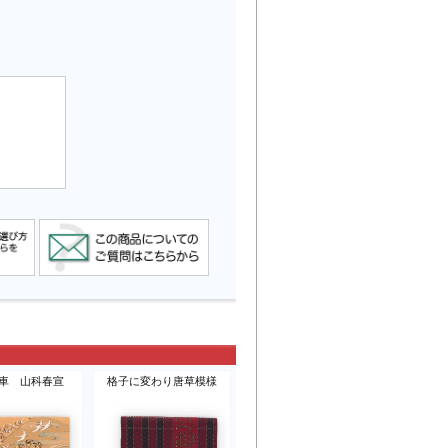
車 山科春宣
格子に変わり唐草模様