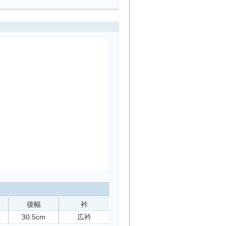
後幅
衿
30.5cm
広衿