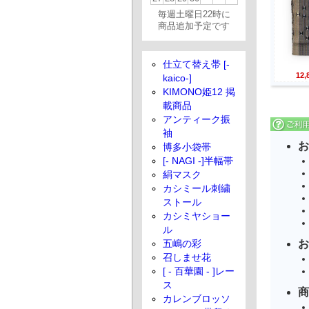
毎週土曜日22時に
商品追加予定です
仕立て替え帯 [-
12
kaico-]
KIMONO姫12 掲
載商品
アンティーク振
袖
お
博多小袋帯
[- NAGI -]半幅帯
絹マスク
カシミール刺繍
ストール
カシミヤショー
ル
お
五嶋の彩
召しませ花
[ - 百華園 - ]レー
ス
商
カレンブロッソ