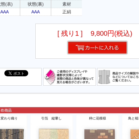
態(表)
状態(裏)
素材
AAA
AAA
正絹
[ 残り1 ]
9,800円(税込)
に変わり織り
引箔 縦暈し
枠に花模様
鳥と槌