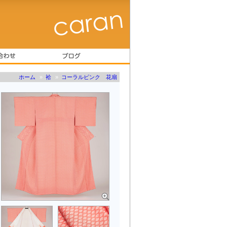
ホーム
»
袷
»
コーラルピンク 花扇