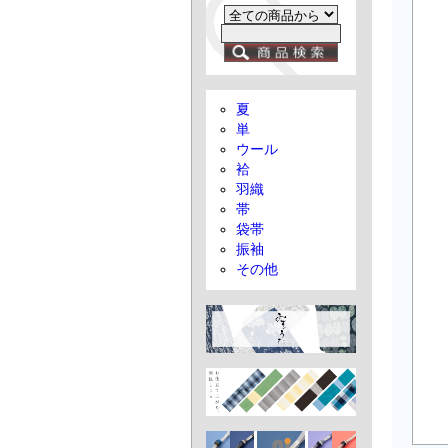
夏
単
ウール
袷
羽織
帯
袋帯
振袖
その他