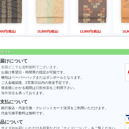
,800円(税込)
15,800円(税込)
12,800円(税込)
15,
届けについて
全国どこでも送料無料でございます。
お届け希望日・時間帯の指定が可能です。
梱包はペーパーバッグまたはダンボールとなります。
ご入金確認後、2営業日以内の発送予定です。
発送後にかかる期間は
日数検索
をご利用下さい。
海外発送
も承っております。
支払について
銀行振込・代金引換・クレジットカード決済をご利用いただけます。
代金引換手数料は無料です。
品について
サイズやお召しいただける目安などは「
サイズについて
」をご覧ください。