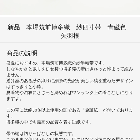
新品 本場筑前博多織 紗四寸帯 青磁色
矢羽根
商品の説明
盛夏におすすめ、本場筑前博多織の紗半幅帯です。
しなやかさと張りを併せ持つ博多織の帯はきゅっと締まって緩み
ません。
透け感のある紗の織りに絹糸の光沢が美しい縞を重ねたデザイン
はすっきりと小粋。
夏着物や浴衣にささっと締めればワンランク上の着こなしになり
ますよ。
この帯には絹50％以上使用の証である「金証紙」が付いておりま
す。
博多織の中でも最高の品質を表す証紙です。
帯の端は切りっぱなしの状態です。
このままお使いいただけますが、ほつれなどが気になる場合には